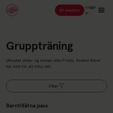
Logga
Bli medlem
Länk till: Bli medlem
in
Länk till: Träna
Träna
Gruppträning
Länk till: Träningsställen
Träningsställen
Länk till: Priser
Priser
Utbudet skiljer sig mellan olika Friskis. Använd filtret
Länk till: Event & kurser
Event & kurser
här intill för att hitta rätt.
Länk till: Inspiration
Inspiration
Länk till: Schema
Schema
Filter
Logga in
Barntillåtna pass
Friskis Sverige