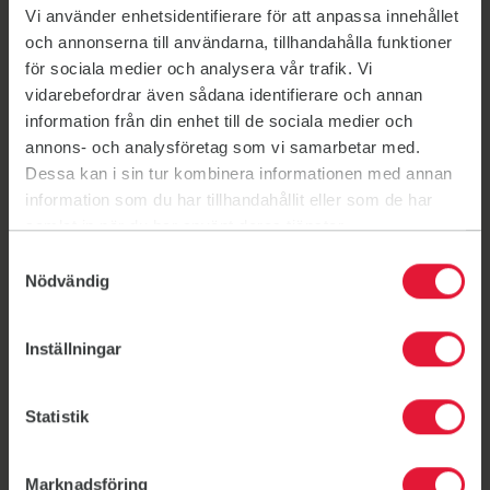
Vi använder enhetsidentifierare för att anpassa innehållet
och annonserna till användarna, tillhandahålla funktioner
Cirkelgym
för sociala medier och analysera vår trafik. Vi
vidarebefordrar även sådana identifierare och annan
information från din enhet till de sociala medier och
annons- och analysföretag som vi samarbetar med.
Cirkelgym HIT
Dessa kan i sin tur kombinera informationen med annan
information som du har tillhandahållit eller som de har
samlat in när du har använt deras tjänster.
Samtyckesval
Cirkelgym soft
Nödvändig
Inställningar
Coreflex
Statistik
Marknadsföring