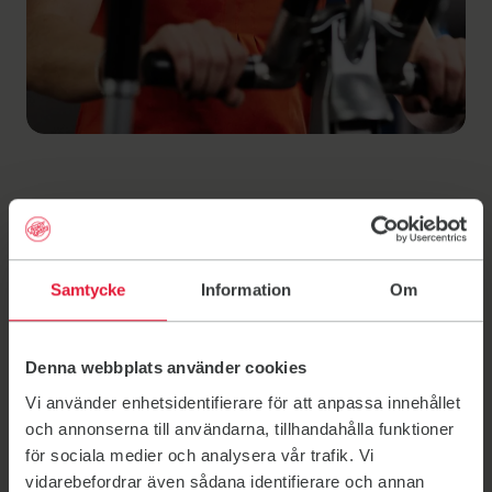
Ny på Indoor
walking
Samtycke
Information
Om
Introduktionspass med extra mycket guidning
Denna webbplats använder cookies
Vi använder enhetsidentifierare för att anpassa innehållet
Har du aldrig kört Indoor walking tidigare, eller kanske
och annonserna till användarna, tillhandahålla funktioner
testat men inte riktigt förstått vad som är tjusningen?
för sociala medier och analysera vår trafik. Vi
Då är det här grejen för dig. Ny på IW är passet där
vidarebefordrar även sådana identifierare och annan