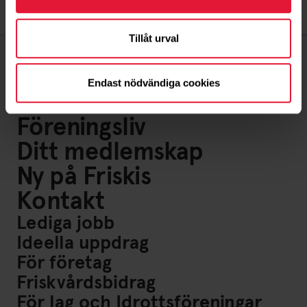
Tillåt urval
Endast nödvändiga cookies
Om oss
Föreningsliv
Ditt medlemskap
Ny på Friskis
Kontakt
Lediga jobb
Ideella uppdrag
För företag
Friskvårdsbidrag
För lag och Idrottsföreningar