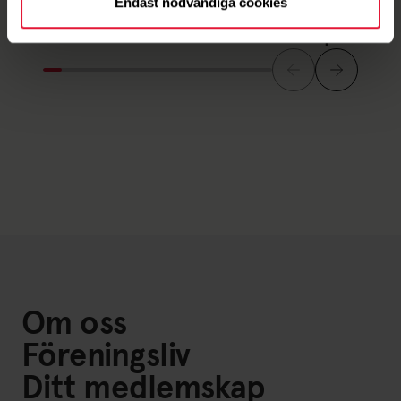
Spin soft
Endast nödvändiga cookies
Spin soft puls
Spin soft
Spin soft 
Om oss
Föreningsliv
Ditt medlemskap