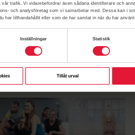
vår trafik. Vi vidarebefordrar även sådana identifierare och anna
nnons- och analysföretag som vi samarbetar med. Dessa kan i sin
har tillhandahållit eller som de har samlat in när du har använt 
Inställningar
Statistik
okies
Tillåt urval
ad av
Läs mer om F&S gruppträning
Link till: Läs mer om F&S gruppträning
x
Yoga soft