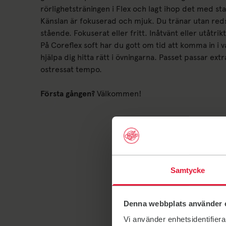
rörlighetsträningen i Flex och lagt ihop det med sta
Känslan är fokuserad och mjuk. Du tränar utan re
stående. Fokuserat eller fritt. Inåtvänt eller utåtri
På Coreflex soft har du gott om tid att komma in i v
hjälpa dig hitta rätt i övningarna. Passet passar extr
ostressat tempo.
Första gången?
Välkommen!
Samtycke
Denna webbplats använder 
Vi använder enhetsidentifierar