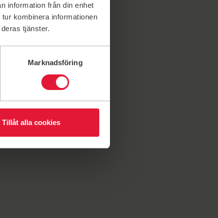
n information från din enhet
 tur kombinera informationen
deras tjänster.
Marknadsföring
Tillåt alla cookies
Yoga
Skivstå
Yoga
Skivst
Yoga
Skiv