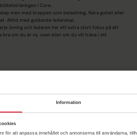
bilitetsträningen i Core.
dskap men med kroppen som belastning. Nära golvet eller
ktat. Alltid med guidande ledarskap.
arje övning och ledaren har ett extra stort fokus på att
a bra om du är ny, ovan eller om du vill träna i ett
Information
cookies
e för att anpassa innehållet och annonserna till användarna, tillh