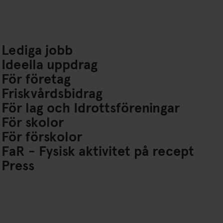
Lediga jobb
Ideella uppdrag
För företag
Friskvårdsbidrag
För lag och Idrottsföreningar
För skolor
För förskolor
FaR - Fysisk aktivitet på recept
Press
om/FriskisSvettisRiks?ref=nf
agram.com/friskissvettis/
iktok.com/@friskissvettis
ube.com/channel/UCPWfUj6ab75Uavh5LqCQi-A