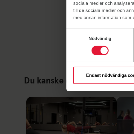
sociala medier och analysera 
till de sociala medier och a
med annan information som du 
Samtyckesval
Nödvändig
Endast nödvändiga co
Du kanske också är intresser
Coreflex miniband
Corefle