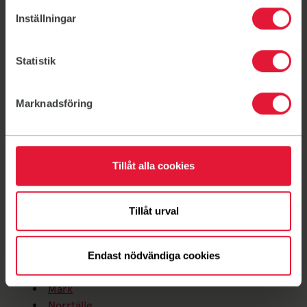
Eskilstuna
Inställningar
Falkenberg
Falun
Gävle
Statistik
Göteborg
Helsingborg
Marknadsföring
Hudiksvall
Höör-Hörby
Jönköping
Karlstad
Tillåt alla cookies
Katrineholm
Kristianstad
Kungsbacka
Tillåt urval
Kungälv/Ale
Lidköping
Linköping
Endast nödvändiga cookies
Malmö
Mark
Norrtälje