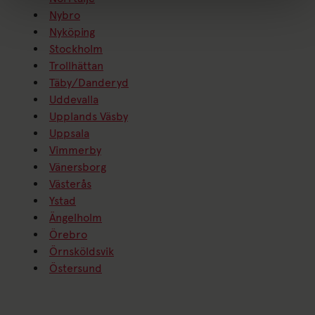
Nybro
Nyköping
Stockholm
Trollhättan
Täby/Danderyd
Uddevalla
Upplands Väsby
Uppsala
Vimmerby
Vänersborg
Västerås
Ystad
Ängelholm
Örebro
Örnsköldsvik
Östersund