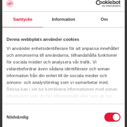
tillfällen
Mu&Kråkan
Mer för förskolor
Hyr en sal för era aktiviteter inom idrott, träning och
Samtycke
Information
Om
friskvård. Till exempel skolidrott.
Skolträning: Boka någon av våra salar för egen
idrottsundervisning, givetvis får ni använda alla våra
Denna webbplats använder cookies
redskap till idrottslektionen.
Vi använder enhetsidentifierare för att anpassa innehållet
Köpa pass med Friskis ledare: Kör ett pass
och annonserna till användarna, tillhandahålla funktioner
tillsammans med en ledare från oss. Vi har ett brett
för sociala medier och analysera vår trafik. Vi
utbud av olika träningsformer och guidar er gärna
vidarebefordrar även sådana identifierare och annan
att hitta något som passar just er. Kanske ett fyspass
information från din enhet till de sociala medier och
tillsammans med laget?
annons- och analysföretag som vi samarbetar med.
Dessa kan i sin tur kombinera informationen med annan
information som du har tillhandahållit eller som de har
Föreningskontakt
samlat in när du har använt deras tjänster.
Utbudet skiljer sig mellan olika Friskis, kolla in
vad som är på gång lokalt hos dig.
Samtyckesval
Borlänge
Nödvändig
Borås