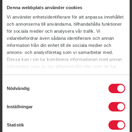
Drammen
Denna webbplats använder cookies
Eidskog
Elverum
Vi använder enhetsidentifierare för att anpassa innehållet
Florø
och annonserna till användarna, tillhandahålla funktioner
Fredrikstad
för sociala medier och analysera vår trafik. Vi
Førde
vidarebefordrar även sådana identifierare och annan
Gjøvik
information från din enhet till de sociala medier och
Grenland
annons- och analysföretag som vi samarbetar med.
Grimstad
Dessa kan i sin tur kombinera informationen med annan
Hammerfest
information som du har tillhandahållit eller som de har
Hitra
samlat in när du har använt deras tjänster.
Hurdal
Samtyckesval
Hyllestad
Nödvändig
Jevnaker
Kongsberg
Inställningar
Kristiansand
Lier
Lillehammer
Statistik
Modum