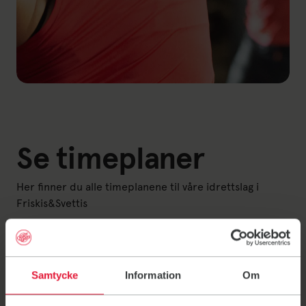
Se timeplaner
Her finner du alle timeplanene til våre idrettslag i
Friskis&Svettis
Arendal
Bærum
Samtycke
Information
Om
Bergen
Bø