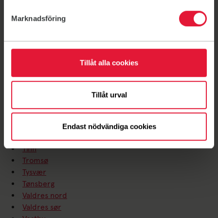
Molde
Marknadsföring
Nedre Romerike
Nordnes
Notodden
Oppegård
Tillåt alla cookies
Oslo
Rauland
Ringerike
Tillåt urval
Risør
Sarpsborg
Ski
Endast nödvändiga cookies
Stavanger-Sandnes
Tinn
Tromsø
Tysvær
Tønsberg
Valdres nord
Valdres sør