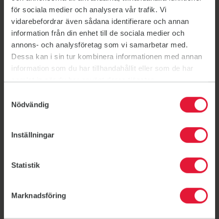
för sociala medier och analysera vår trafik. Vi
vidarebefordrar även sådana identifierare och annan
information från din enhet till de sociala medier och
annons- och analysföretag som vi samarbetar med.
Dessa kan i sin tur kombinera informationen med annan
information som du har tillhandahållit eller som de har
samlat in när du har använt deras tjänster.
Samtyckesval
Aikataulu
Nödvändig
Inställningar
F&S Helsinki:
Tuntikalenteri
/
Kesäaikataulu PDF-tiedostona
Statistik
F&S Vantaa:
Tuntikalenteri
Marknadsföring