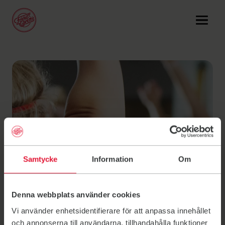
Linkki: Ryhmäliikunta
Ryhmäliikunta
Linkki: Digitreenit
Digitreenit
Linkki: Liiku täällä
Liiku täällä
Linkki: Hinnat
Hinnat
Linkki: Aikataulu
Aikataulu
Samtycke
Information
Om
Denna webbplats använder cookies
Vi använder enhetsidentifierare för att anpassa innehållet
och annonserna till användarna, tillhandahålla funktioner