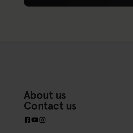
Link to: Training
About us
Contact us
Links to Social Media https://www.facebook.com/Fr
Links to Social Media https://www.instagram
Links to Social Media https://www.youtube.