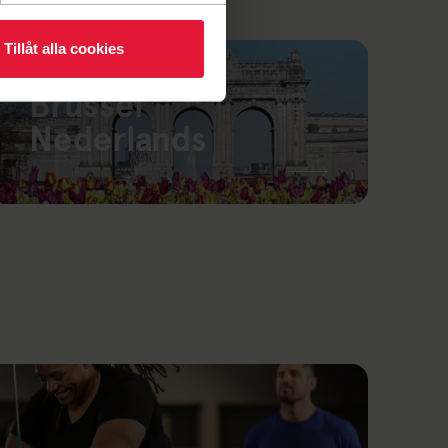
Tillåt alla cookies
Brussel
Nederlands
ink to: