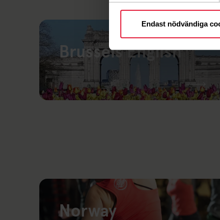
Endast nödvändiga co
Brussels English
Link to: Brussels
Norway