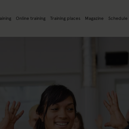
nk to: Training
Link to: Online training
Link to: Training places
Link to: Magazine
Link to: S
aining
Online training
Training places
Magazine
Schedule