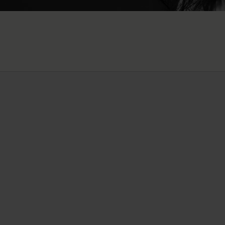
iskisSvettisRiks?ref=nf
.com/friskissvettis/
com/channel/UCPWfUj6ab75Uavh5LqCQi-A