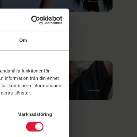
ink to:
Om
andahålla funktioner för
Copenhagen
n information från din enhet
 tur kombinera informationen
deras tjänster.
ink to: Copenhagen
Marknadsföring