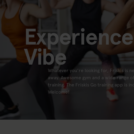
Experience 
Vibe
Whatever you're looking for, Friskis is n
away. Awesome gym and a wide range o
training. The Friskis Go training app is i
Welcome!