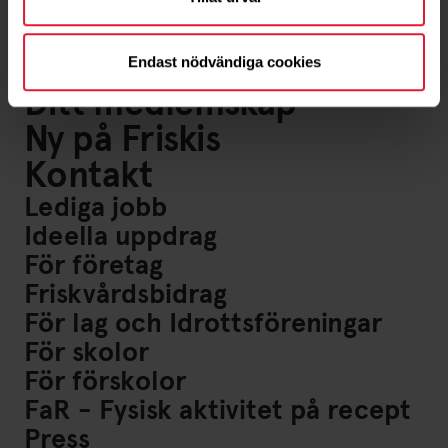
Om oss
Föreningsliv
Endast nödvändiga cookies
Ditt medlemskap
Ny på Friskis
Kontakt
Lediga jobb
Ideella uppdrag
För företag
Friskvårdsbidrag
För lag och Idrottsföreningar
För skolor
För förskolor
FaR - Fysisk aktivitet på recept
Press