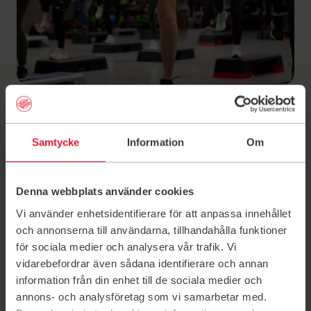
Samtycke
Information
Om
Företag, föreningar
och skolor
Denna webbplats använder cookies
Vi använder enhetsidentifierare för att anpassa innehållet
Friskis&Svettis som friskvårdspartner
och annonserna till användarna, tillhandahålla funktioner
för sociala medier och analysera vår trafik. Vi
Vill du och ditt företag, förening eller skola träna med
oss, hyra lokal eller kanske boka egen träning? Kul! Vår
vidarebefordrar även sådana identifierare och annan
vision är att vara en mötesplats med rörelse i centrum
information från din enhet till de sociala medier och
och vi vill erbjuda lustfylld och lättillgänglig träning av
annons- och analysföretag som vi samarbetar med.
kvalitet för alla. Företag? Idrottsförening? Skola eller