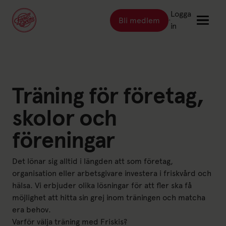
Logga
Bli medlem
Länk till: Bli medlem
in
Länk till: Träna
Träna
Länk till: Träningsställen
Träning för företag,
Träningsställen
Länk till: Priser
Priser
skolor och
Länk till: Event & kurser
Event & kurser
föreningar
Länk till: Inspiration
Inspiration
Länk till: Schema
Schema
Det lönar sig alltid i längden att som företag,
organisation eller arbetsgivare investera i friskvård och
hälsa. Vi erbjuder olika lösningar för att fler ska få
Logga in
möjlighet att hitta sin grej inom träningen och matcha
era behov.
Varför välja träning med Friskis?
Friskis Sverige