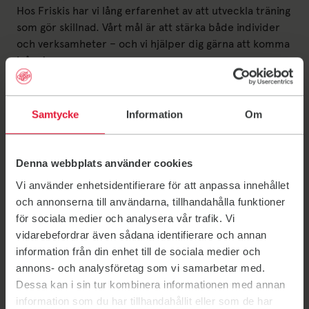
Hos Friskis har vi lång erfarenhet av att utveckla träning
som gör skillnad. Vårt mål är att stärka både individer
och verksamheter – och vi hjälper dig gärna att komma
igång!
Redan lite fysisk aktivitet kan göra stor skillnad för hur
vi människor mår både fysiskt och psykiskt. Här är bara
några av fördelarna:
Samtycke
Information
Om
Mer energi
Ökad produktivitet
Förbättrad koncentrationsförmågan
Denna webbplats använder cookies
Lättare att hantera stress
Vi använder enhetsidentifierare för att anpassa innehållet
Stärker kroppen och bidrar till långsiktig hälsa
och annonserna till användarna, tillhandahålla funktioner
Förbättrad gemenskap och trivsel
för sociala medier och analysera vår trafik. Vi
vidarebefordrar även sådana identifierare och annan
Kontakt och bokning
information från din enhet till de sociala medier och
Tveka inte att höra av dig så pratar vi vidare.
annons- och analysföretag som vi samarbetar med.
Dessa kan i sin tur kombinera informationen med annan
information som du har tillhandahållit eller som de har