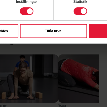
Inställningar
Statistik
okies
Tillåt urval
ening
Läs mer om F&S gruppträning
Link till: Läs mer om F&S gruppträning
ergy
Yoga
ergy
Yoga