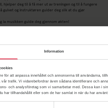
hjelper deg til å få mer ut av treningen og til å fungere
 gulvet og instruktøren guider deg slik at du gjør
 og la musikken guide deg gjennom økten!
Information
cookies
e för att anpassa innehållet och annonserna till användarna, tillh
vår trafik. Vi vidarebefordrar även sådana identifierare och anna
nnons- och analysföretag som vi samarbetar med. Dessa kan i sin
har tillhandahållit eller som de har samlat in när du har använt 