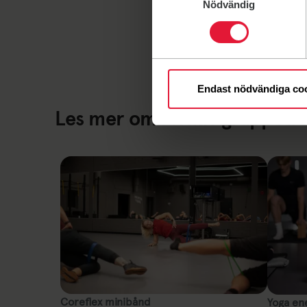
Nödvändig
Endast nödvändiga co
Les mer om Friskis gruppetr
Coreflex minibånd
Yoga en
Coreflex minibånd
Yoga en