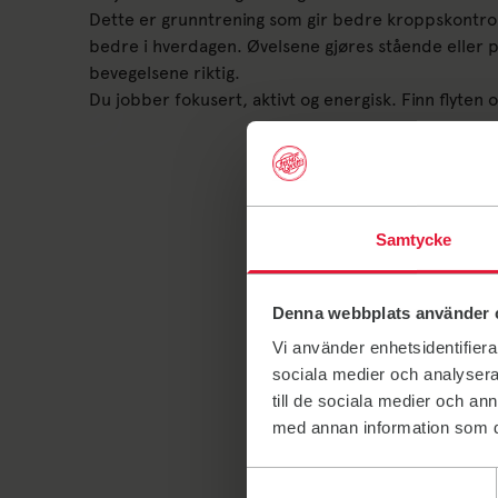
Dette er grunntrening som gir bedre kroppskontroll, 
bedre i hverdagen. Øvelsene gjøres stående eller på
bevegelsene riktig.
Du jobber fokusert, aktivt og energisk. Finn flyten
Samtycke
Denna webbplats använder 
Vi använder enhetsidentifierar
sociala medier och analysera 
till de sociala medier och a
med annan information som du 
Samtyckesval