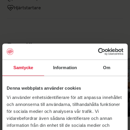
Hjärtstartare
Populära pass
Alla Friskis pass
Link till: Alla Friskis pass
Power HIT
Jympa
Samtycke
Information
Om
Denna webbplats använder cookies
Vi använder enhetsidentifierare för att anpassa innehållet
och annonserna till användarna, tillhandahålla funktioner
för sociala medier och analysera vår trafik. Vi
vidarebefordrar även sådana identifierare och annan
Power HIT
Jympa
information från din enhet till de sociala medier och
Power HIT
Jympa