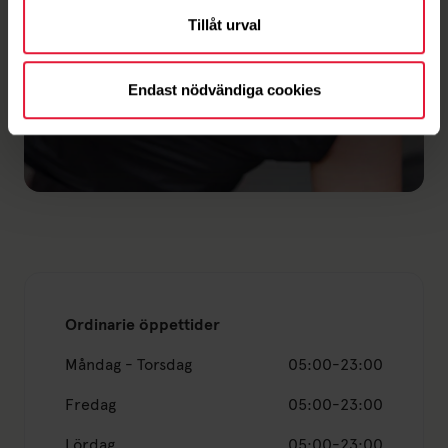
Tillåt urval
Frågor och svar
Här har vi samlat svaren på de vanligaste
Endast nödvändiga cookies
frågorna vi får.
Länk till: Frågor och svar
Ordinarie öppettider
Måndag - Torsdag
05:00-23:00
Fredag
05:00-23:00
Lördag
05:00-23:00