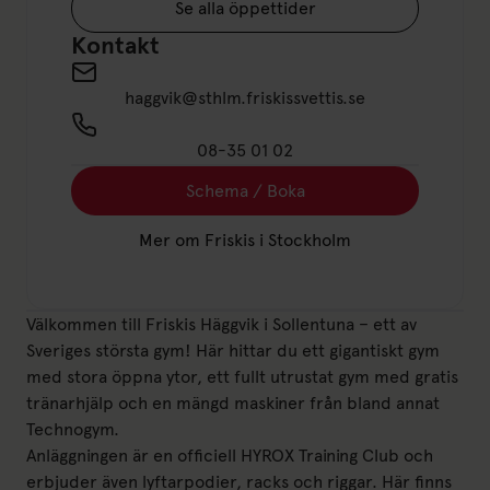
Se alla öppettider
Kontakt
haggvik@sthlm.friskissvettis.se
08-35 01 02
Schema / Boka
Mer om Friskis i Stockholm
Välkommen till Friskis Häggvik i Sollentuna – ett av
Sveriges största gym! Här hittar du ett gigantiskt gym
med stora öppna ytor, ett fullt utrustat gym med gratis
tränarhjälp och en mängd maskiner från bland annat
Technogym.
Anläggningen är en officiell HYROX Training Club och
erbjuder även lyftarpodier, racks och riggar. Här finns