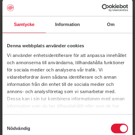
Läs mer om F&S i Olofström
Samtycke
Information
Om
Välkommen till Friskis Olofström. Du hittar oss i
Idrottshallen. Spana in schemat för mer info.
Denna webbplats använder cookies
Vi finns även i Dannfältshallen, Ekerydsskolan och Holje
Gym.
Vi använder enhetsidentifierare för att anpassa innehållet
och annonserna till användarna, tillhandahålla funktioner
Hos oss finns
för sociala medier och analysera vår trafik. Vi
Dusch
vidarebefordrar även sådana identifierare och annan
information från din enhet till de sociala medier och
Parkering
annons- och analysföretag som vi samarbetar med.
Dessa kan i sin tur kombinera informationen med annan
information som du har tillhandahållit eller som de har
samlat in när du har använt deras tjänster.
Samtyckesval
Läs mer om gruppträningen på
Nödvändig
F&S