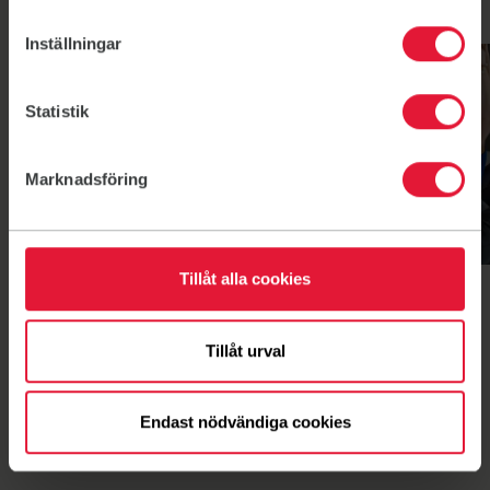
Till våra pass
Link till: Till våra pass
Inställningar
Jympa soft
Multifys
Statistik
Marknadsföring
Jympa soft
Multifys
Tillåt alla cookies
Jympa soft
Multifys
Tillåt urval
Endast nödvändiga cookies