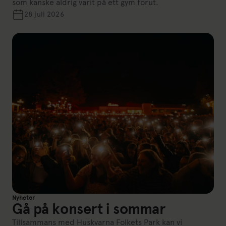
som kanske aldrig varit på ett gym förut.
28 juli 2026
Nyheter
Gå på konsert i sommar
Tillsammans med Huskvarna Folkets Park kan vi