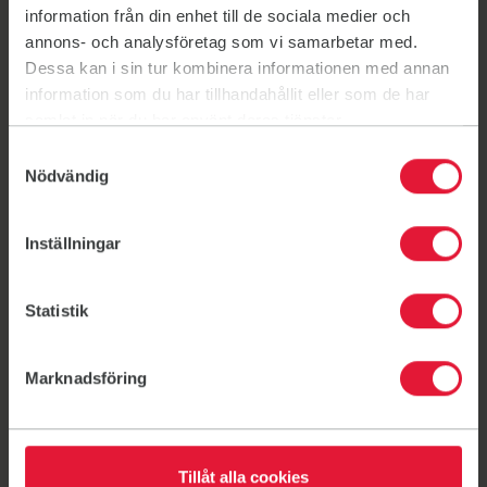
gymmet på vardagar kl. 09.00-15.00. Av säkerhetsskäl
information från din enhet till de sociala medier och
måste barnet vara fastspänt i sin vagn, babyskydd eller
annons- och analysföretag som vi samarbetar med.
babysitter. Kom ihåg hjulskydden om du vill ta in
Dessa kan i sin tur kombinera informationen med annan
vagnen, oavsett väder.
information som du har tillhandahållit eller som de har
samlat in när du har använt deras tjänster.
Samtyckesval
Nödvändig
Inställningar
Se dig omkring på Friskis
Eksjö
Statistik
Marknadsföring
Länk till: (öppnas i ny flik)
Tillåt alla cookies