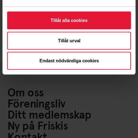
samma cykel till er under hela dagen. Maila då det
namn ni önskar ha på cykeln
Tillåt alla cookies
till:
annesundberg@live.se
Tillåt urval
Endast nödvändiga cookies
Om oss
Föreningsliv
Ditt medlemskap
Ny på Friskis
Kontakt