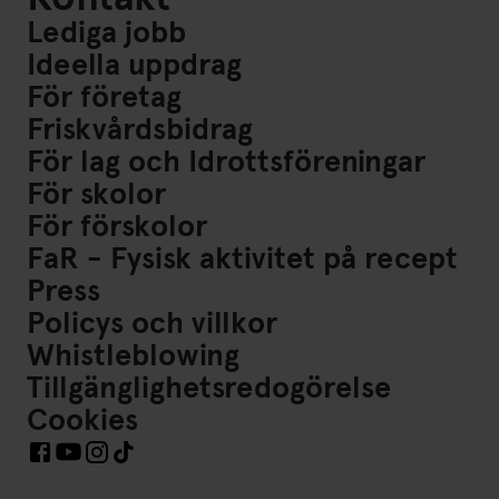
Lediga jobb
Ideella uppdrag
För företag
Friskvårdsbidrag
För lag och Idrottsföreningar
För skolor
För förskolor
FaR - Fysisk aktivitet på recept
Press
Policys och villkor
Whistleblowing
Tillgänglighetsredogörelse
Cookies
Länkar till Sociala Medier https://www.facebook.com/Frisk
Länkar till Sociala Medier https://www.instagram.co
Länkar till Sociala Medier https://www.tiktok.co
Länkar till Sociala Medier https://www.youtube.com