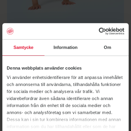
Samtycke
Information
Om
25 september, 2025
Nyheter
Denna webbplats använder cookies
Nytt Mini-Röris
Vi använder enhetsidentifierare för att anpassa innehållet
och annonserna till användarna, tillhandahålla funktioner
Den 1 oktober lanseras helt nya Mini-Röris 8.
för sociala medier och analysera vår trafik. Vi
vidarebefordrar även sådana identifierare och annan
information från din enhet till de sociala medier och
Här får du möta olika djur med pulshöjande
annons- och analysföretag som vi samarbetar med.
kycklingcykling och spaning efter daggmaskar. Ta fram
Dessa kan i sin tur kombinera informationen med annan
tigertassarna och häng på! Desstom har vi samlat det
information som du har tillhandahållit eller som de har
bästa från tidigare program i en Best of Mini-Röris. Håll