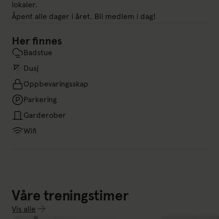
lokaler.
Åpent alle dager i året. Bli medlem i dag!
Her finnes
Badstue
Dusj
Oppbevaringsskap
Parkering
Garderober
Wifi
Våre treningstimer
Vis alle
Link till: Vis alle