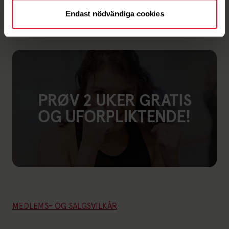
Link til: Friskis Go
Endast nödvändiga cookies
PRØV 2 UKER GRATIS
OG UFORPLIKTENDE!
Link til: 2 uker gratis
MEDLEMS- OG SALGSVILKÅR