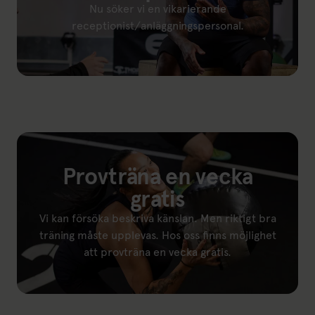
Nu söker vi en vikarierande
receptionist/anläggningspersonal.
Länk till: Vi söker receptionist
Provträna en vecka
gratis
Vi kan försöka beskriva känslan. Men riktigt bra
träning måste upplevas. Hos oss finns möjlighet
att provträna en vecka gratis.
Länk till: Provträna gratis