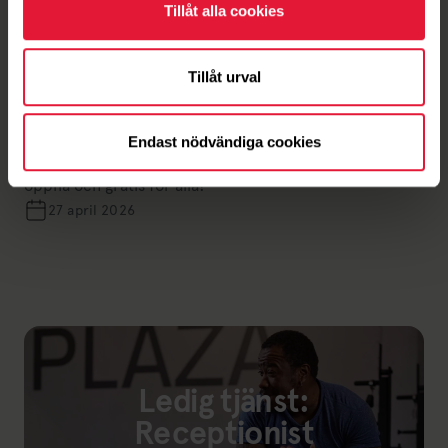
Tillåt alla cookies
Tillåt urval
Nyheter
Häng med ut i löparspåret
Springa, rusha, jogga, kuta. Utmana med intervaller
Endast nödvändiga cookies
eller kombinera med styrka. Häng på våra löppass –
öppna och gratis för alla!
27 april 2026
Ledig tjänst:
Receptionist