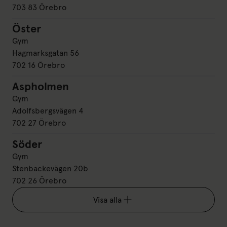
703 83 Örebro
Öster
Öster
Gym
Hagmarksgatan 56
702 16 Örebro
Aspholmen
Aspholmen
Gym
Adolfsbergsvägen 4
702 27 Örebro
Söder
Söder
Gym
Stenbackevägen 20b
702 26 Örebro
Visa alla