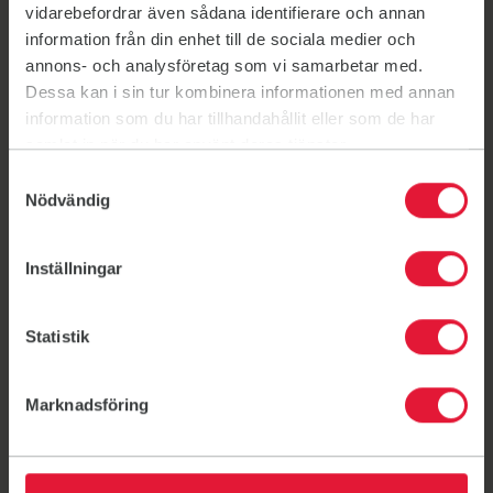
vidarebefordrar även sådana identifierare och annan
Event
information från din enhet till de sociala medier och
Gratis parkträning hela
annons- och analysföretag som vi samarbetar med.
sommaren
Dessa kan i sin tur kombinera informationen med annan
Äntligen parkträning! I sommar bjuder vi på skön
information som du har tillhandahållit eller som de har
uteträning i Skytteparken, Grenadjärvallen och
samlat in när du har använt deras tjänster.
Katrinelund. Ta med en vän och häng på!
Samtyckesval
9 juni 17:00 - 11 aug. 19:15
Nödvändig
Inställningar
Statistik
Marknadsföring