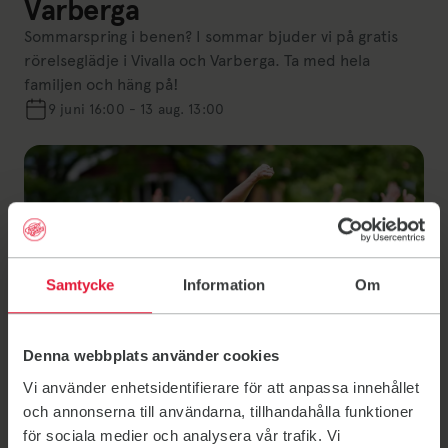
Varberga
Sommarspring i benen? I sommar bjuder vi på gratis
rörelseglädje i Vivalla och Varberga. Ta med hela
familjen och häng på!
9 juni 16:00 - 13 aug. 13:00
Samtycke
Information
Om
Denna webbplats använder cookies
Vi använder enhetsidentifierare för att anpassa innehållet
och annonserna till användarna, tillhandahålla funktioner
för sociala medier och analysera vår trafik. Vi