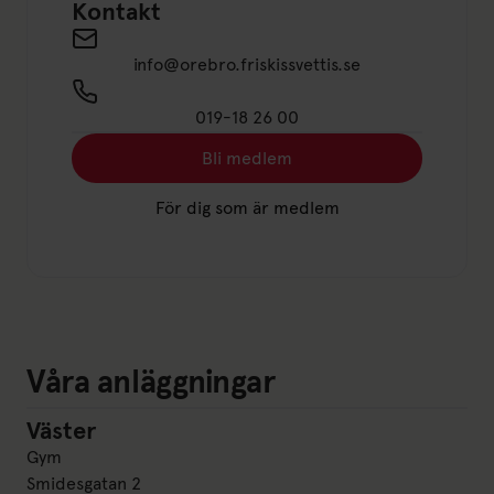
Kontakt
Send an email to info@orebro.friskissvettis.s
info@orebro.friskissvettis.se
019-18 26 00
Bli medlem
Länk till: Bli medlem
För dig som är medlem
Länk till: För dig som är medle
Våra anläggningar
Väster
Väster
Gym
Smidesgatan 2