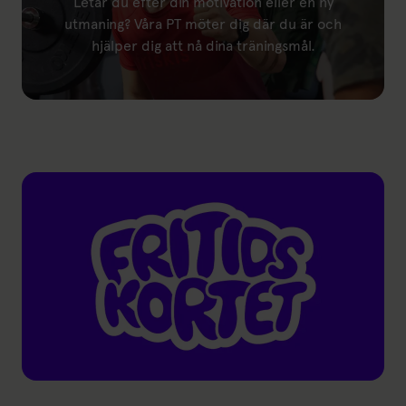
Letar du efter din motivation eller en ny
utmaning? Våra PT möter dig där du är och
hjälper dig att nå dina träningsmål.
Länk till: Personlig tränare
Länk till: Fritidskortet