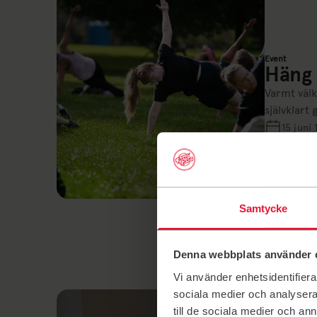
Event
Häng 
Varmt väl
självklart 
15 juni
Samtycke
Denna webbplats använder 
Vi använder enhetsidentifierar
sociala medier och analysera 
till de sociala medier och a