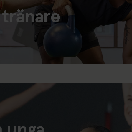
 tränare
h unga