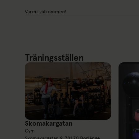
Varmt välkommen!
Träningsställen
Skomakargatan
Skomakargatan
Gym
Skomakargatan 9, 781 70 Borlänge