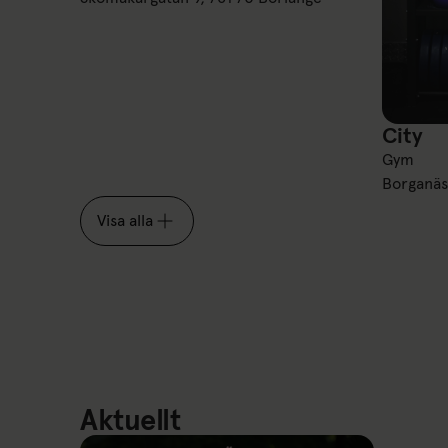
City
City
Gym
Borganäs
Visa alla
Aktuellt