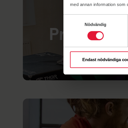
med annan information som du 
Samtyckesval
Nödvändig
Provträna
Endast nödvändiga co
Länk till: Provträna hos oss