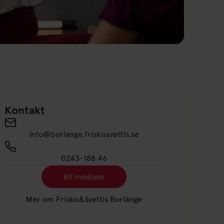
Kontakt
Send an email to info@borlange.friskissvettis.se
info@borlange.friskissvettis.se
0243-188 46
Bli medlem
Länk till: Bli medlem
Mer om Friskis&Svettis Borlänge
Länk till: Mer om Friskis&Svettis Borlä