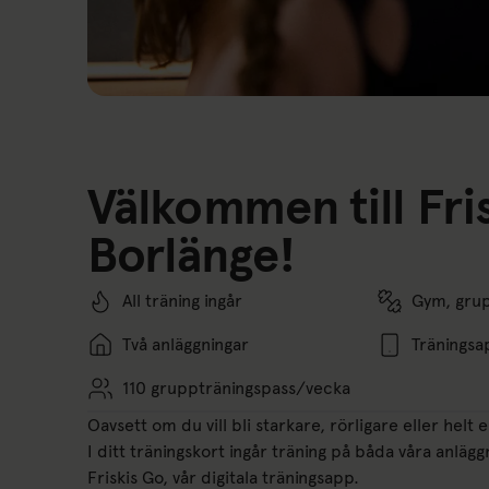
Välkommen till Fri
Borlänge!
All träning ingår
Gym, gru
Två anläggningar
Träningsa
110 gruppträningspass/vecka
Oavsett om du vill bli starkare, rörligare eller helt 
I ditt träningskort ingår träning på båda våra anläg
Friskis Go, vår digitala träningsapp.