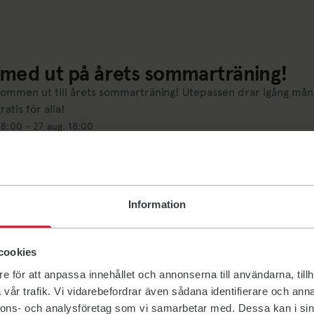
med ut på årets sommarträning!
kommen ut till årets sommarträning! Utepassen drar igång mån
gratis för alla!
 18:00 - 27 aug. 18:00
Information
cookies
e för att anpassa innehållet och annonserna till användarna, tillh
vår trafik. Vi vidarebefordrar även sådana identifierare och anna
nnons- och analysföretag som vi samarbetar med. Dessa kan i sin