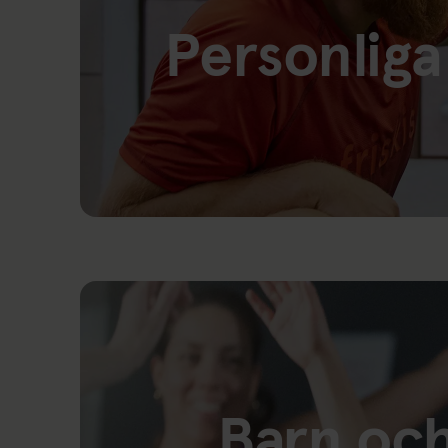
Personliga
Länk till: Personliga tränare
Barn oc