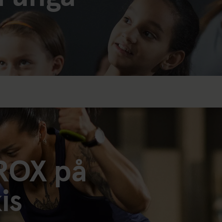
ROX på
is