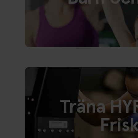
Länk till: Åldersgränser(öppnas i ny flik)
Träna HY
Frisk