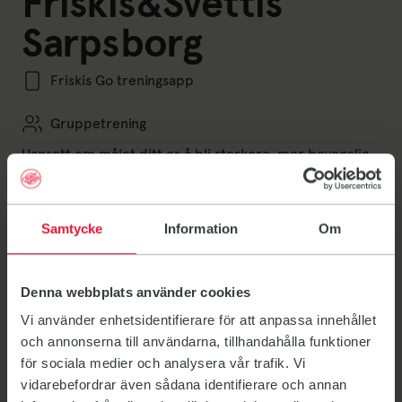
Friskis&Svettis
Sarpsborg
Friskis Go treningsapp
Gruppetrening
Uansett om målet ditt er å bli sterkere, mer bevegelig,
gladere, mer avslappet eller om du bare vil trene for
opplevelsens skyld, ønsker vi å være din
treningskompis!
Samtycke
Information
Om
Velkommen til Friskis&Svettis Sarpsborg
Denna webbplats använder cookies
Kontakt
Vi använder enhetsidentifierare för att anpassa innehållet
Send an email to sarpsborg@friskissvettis.no
och annonserna till användarna, tillhandahålla funktioner
sarpsborg@friskissvettis.no
för sociala medier och analysera vår trafik. Vi
vidarebefordrar även sådana identifierare och annan
+47 971 81 698