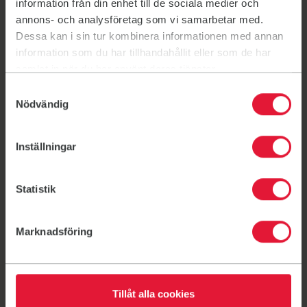
information från din enhet till de sociala medier och
Bli medlem
Link til: Bli medlem
annons- och analysföretag som vi samarbetar med.
Dessa kan i sin tur kombinera informationen med annan
Idrettslagsinformasjon
Link til: Idrettslagsinformasjon
information som du har tillhandahållit eller som de har
samlat in när du har använt deras tjänster.
Samtyckesval
Nödvändig
Her kan du trene
Inställningar
Kruseløkka Ungdomsskole
Kruseløkka Ungdomsskole
Statistik
Skole/idrettshall
Hans Nielsen Hauges gate 33, 1723 Sarpsborg
Marknadsföring
Tillåt alla cookies