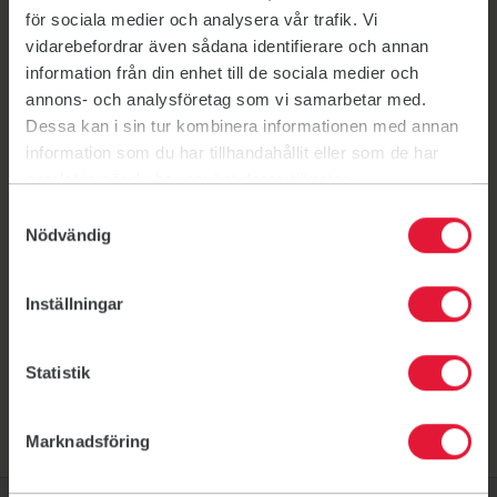
för sociala medier och analysera vår trafik. Vi
vidarebefordrar även sådana identifierare och annan
information från din enhet till de sociala medier och
annons- och analysföretag som vi samarbetar med.
Dessa kan i sin tur kombinera informationen med annan
Meld deg inn her via
information som du har tillhandahållit eller som de har
StyreWeb
samlat in när du har använt deras tjänster.
Samtyckesval
Nödvändig
Inställningar
Link til: (åpnes i ny fane)
Statistik
Marknadsföring