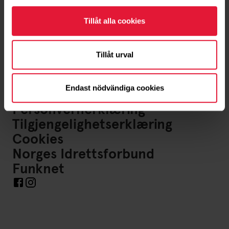
Tillåt alla cookies
Om oss
Kontakt
Tillåt urval
FAQ
Endast nödvändiga cookies
Bli frivillig
Personvernerklæring
Tilgjengelighetserklæring
Cookies
Norges Idrettsforbund
Funknet
Lenker til sosiale medier https://www.facebook.com/friski
Lenker til sosiale medier https://www.instagram.com/f