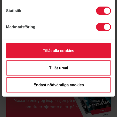
Tenk at vedkommende aldri har vært på stedet før.
Statistik
Vi tilbyr
Dusj
Marknadsföring
Gratis parkering
Garderober
Tillåt alla cookies
Tillåt urval
Endast nödvändiga cookies
Friskis Go
Masse trening og inspirasjon på mobilen uansett
om du er hjemme eller på reisefot.