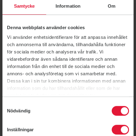
Kontakt
Samtycke
Information
Om
friskissvettisgrimstad@gmail.com
Denna webbplats använder cookies
90 73 91 77
Vi använder enhetsidentifierare för att anpassa innehållet
och annonserna till användarna, tillhandahålla funktioner
Timeplan
för sociala medier och analysera vår trafik. Vi
Bli medlem
vidarebefordrar även sådana identifierare och annan
information från din enhet till de sociala medier och
Våre priser
annons- och analysföretag som vi samarbetar med.
Dessa kan i sin tur kombinera informationen med annan
Les mer om Friskis Grimstad
information som du har tillhandahållit eller som de har
samlat in när du har använt deras tjänster.
Samtyckesval
Velkommen til Friskis Grimstad, Speilsalen
Nödvändig
Grimstadhallen!
Her kan du skrive litt om stedet. Hvordan man kommer
Inställningar
seg dit, hvor inngangen er etc etc.