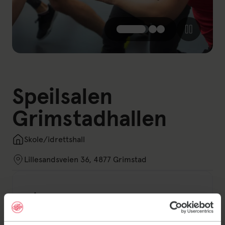
Speilsalen
Grimstadhallen
Skole/idrettshall
Lillesandsveien 36, 4877 Grimstad
Åpningstider
Vi åpner dørene 15 minutter før treningen
starter.