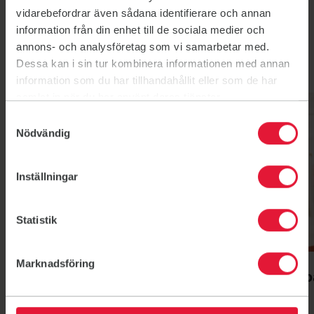
vidarebefordrar även sådana identifierare och annan
information från din enhet till de sociala medier och
annons- och analysföretag som vi samarbetar med.
Våra pass
Dessa kan i sin tur kombinera informationen med annan
information som du har tillhandahållit eller som de har
Läs mer om F&S gruppträning
Link till: Läs mer om F&S gruppträning
samlat in när du har använt deras tjänster.
Jympa
Familjejympa
Samtyckesval
Nödvändig
Inställningar
Statistik
Jympa
Jympa
Familjejympa
Marknadsföring
Familjejymp