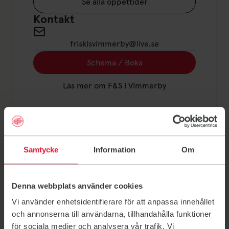
Se alla öppettider
Kontakt
friskisvimmerby@live.se
Schema / Boka
Läs mer om F&S i Vimmerby
Välkommen till Friskis Vimmerby. Du hittar oss i Astrid
Lindgrens skola. Spana in schemat för mer info.
Samtycke
Information
Om
Bekvämligheter
Dusch
Denna webbplats använder cookies
Parkering
Vi använder enhetsidentifierare för att anpassa innehållet
RWC
och annonserna till användarna, tillhandahålla funktioner
för sociala medier och analysera vår trafik. Vi