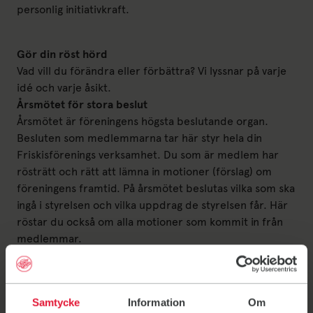
personlig initiativkraft.
Gör din röst hörd
Vad vill du förändra eller förbättra? Vi lyssnar på varje
idé och varje åsikt.
Årsmötet för stora beslut
Årsmötet är föreningens högsta beslutande organ.
Besluten som medlemmarna tar här styr hela din
Friskisförenings verksamhet. Du som är medlem har
rösträtt och rätt att lämna in motioner (förslag) om
föreningens framtid. På årsmötet beslutas vilka som ska
ingå i styrelsen och vilka uppdrag de styrelsen får. Här
röstar du också om alla motioner som kommit in från
medlemmar.
Övriga frågor
Frågor som tas upp i motioner ska handla om
föreningens inriktning, strategi eller andra principiella
Samtycke
Information
Om
frågor.