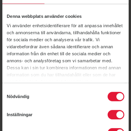
Har du specifika förslag som rör den dagliga
verksamheten, exempelvis öppettider, priser, schema,
Denna webbplats använder cookies
fler pass av en viss träningsform eller utrustning på en
anläggning, är du välkommen att skicka e-post till
Vi använder enhetsidentifierare för att anpassa innehållet
fragorochsvar@uppsala.friskissvettis.se
. Det är
och annonserna till användarna, tillhandahålla funktioner
smidigaste och snabbaste vägen för denna typ av
för sociala medier och analysera vår trafik. Vi
önskemål! Du kan även prata med oss på någon av
vidarebefordrar även sådana identifierare och annan
anläggningarna när som helst under året eller kontakta
information från din enhet till de sociala medier och
verksamhetschefen.
annons- och analysföretag som vi samarbetar med.
Dessa kan i sin tur kombinera informationen med annan
information som du har tillhandahållit eller som de har
samlat in när du har använt deras tjänster.
Styrelsen
Samtyckesval
Styrelsen har ett övergripande ansvar för
Nödvändig
föreningens organisation, långsiktiga mål,
strategi och ekonomiska förvaltning.
Inställningar