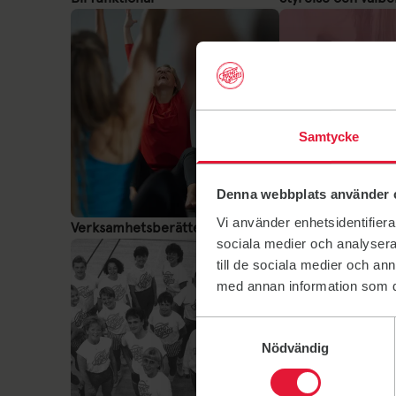
Samtycke
Denna webbplats använder 
Vi använder enhetsidentifierar
Verksamhetsberättelser
Medlemsundersök
sociala medier och analysera 
till de sociala medier och a
med annan information som du 
Samtyckesval
Nödvändig