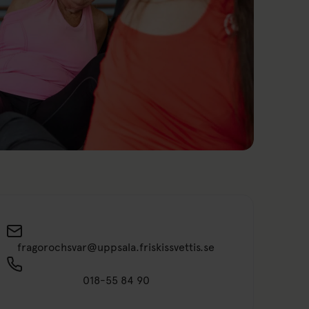
Send an email to fragorochsvar@uppsala.friskissvettis.se
fragorochsvar@uppsala.friskissvettis.se
018-55 84 90