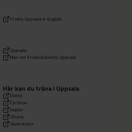
Friskis Uppsala in English
Uppsala
Mer om Friskis&Svettis Uppsala
Här kan du träna i Uppsala
Ekeby
Fyrishov
Stallet
Ultuna
Väderkvarn