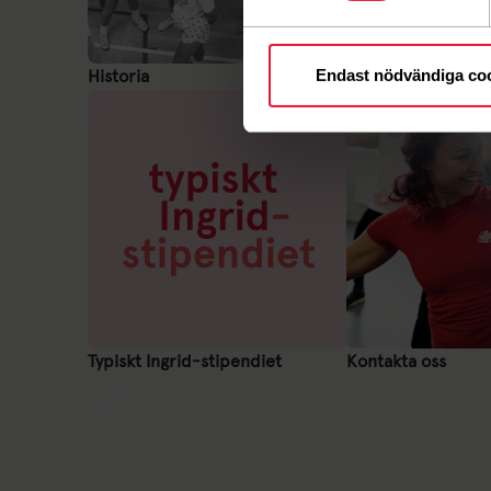
Endast nödvändiga co
Historia
Schemaarbete
Typiskt Ingrid-stipendiet
Kontakta oss