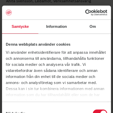
Anita Svensson, Ledamot, Verksamhetsansvarig
Linda Johansson, Ledamot
Liselott Sjöholm, Ledamot
Lisa Klasson, Ledamot
Ann Lind, Ledamot
Samtycke
Information
Om
Martin Kaldner, Suppleant
Anna Bondesson, Suppleant
Monica Larsson, Suppleant
Denna webbplats använder cookies
Vi använder enhetsidentifierare för att anpassa innehållet
Det här är valberedningen
och annonserna till användarna, tillhandahålla funktioner
Valberedningens uppgift är att föreslå kandidater till
för sociala medier och analysera vår trafik. Vi
kommande års styrelse. Valberedningen väljs av
vidarebefordrar även sådana identifierare och annan
medlemmarna på årsmötet.
information från din enhet till de sociala medier och
annons- och analysföretag som vi samarbetar med.
Valberedningen i Friskis Torsås
Dessa kan i sin tur kombinera informationen med annan
Marianne Larsson
information som du har tillhandahållit eller som de har
Eva-Lill Jakobsson
samlat in när du har använt deras tjänster.
Joakim Strand
Samtyckesval