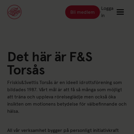
Logga
Bli medlem
Länk till: Bli medlem
in
Länk till: Träna
Träna
Länk till: Träningsställen
Det här är F&S
Träningsställen
Länk till: Priser
Priser
Torsås
Länk till: Event & kurser
Event & kurser
Friskis&Svettis Torsås är en ideell idrottsförening som
Länk till: Inspiration
Inspiration
bildades 1987. Vårt mål är att få så många som möjligt
Länk till: Schema
Schema
att träna och uppleva rörelseglädje men också öka
insikten om motionens betydelse för välbefinnande och
hälsa.
Logga in
All vår verksamhet bygger på personligt initiativkraft
Friskis Sverige