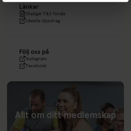
Länkar
Stadgar F&S Torsås
Ideella Uppdrag
Följ oss på
Instagram
Facebook
Allt om ditt medlemskap