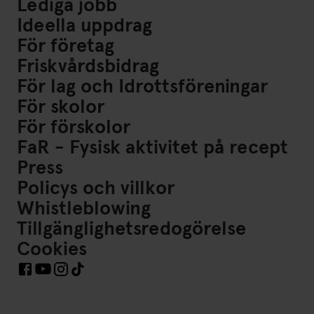
Lediga jobb
Ideella uppdrag
För företag
Friskvårdsbidrag
För lag och Idrottsföreningar
För skolor
För förskolor
FaR - Fysisk aktivitet på recept
Press
Policys och villkor
Whistleblowing
Tillgänglighetsredogörelse
Cookies
Länkar till Sociala Medier https://www.facebook.com/Frisk
Länkar till Sociala Medier https://www.instagram.co
Länkar till Sociala Medier https://www.tiktok.co
Länkar till Sociala Medier https://www.youtube.com