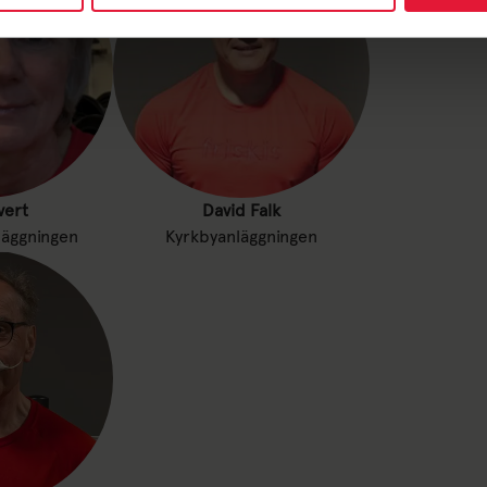
vert
David Falk
äggningen
Kyrkbyanläggningen