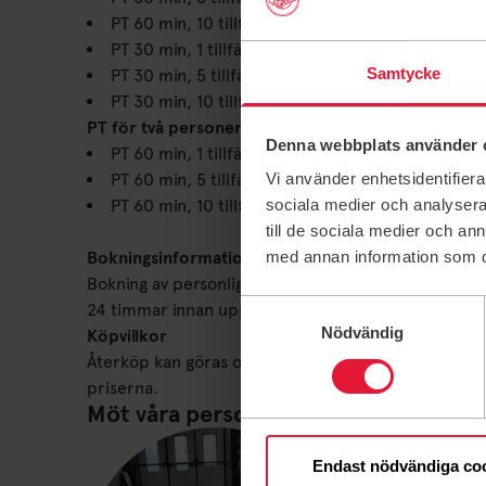
PT 60 min, 10 tillfällen: 7 700 kr (770 kr/tillfälle)
PT 30 min, 1 tillfälle: 600 kr
Samtycke
PT 30 min, 5 tillfällen: 2 850 kr (570 kr/tillfälle)
PT 30 min, 10 tillfällen: 5 400 kr 540 kr/tillfälle)
PT för två personer - icke medlem:
Denna webbplats använder 
PT 60 min, 1 tillfälle: 1250 kr
PT 60 min, 5 tillfällen: 5950 kr
Vi använder enhetsidentifierar
PT 60 min, 10 tillfällen: 11250 kr
sociala medier och analysera 
till de sociala medier och a
Bokningsinformation
med annan information som du 
Bokning av personlig tränare görs direkt med den 
Samtyckesval
24 timmar innan uppsatt tid till den PT som du boka
Nödvändig
Köpvillkor
Återköp kan göras om kortet inte utnyttjats inom 1
priserna.
Möt våra personliga tränare
Endast nödvändiga co