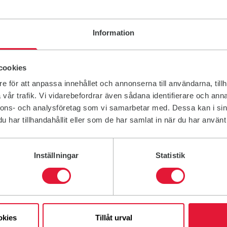
Information
cookies
e för att anpassa innehållet och annonserna till användarna, tillh
vår trafik. Vi vidarebefordrar även sådana identifierare och anna
nnons- och analysföretag som vi samarbetar med. Dessa kan i sin
har tillhandahållit eller som de har samlat in när du har använt 
PT som du tränar tillsammans med. Avbokning sker senast
t tid med, annars utfaller full debitering.
Inställningar
Statistik
4 dagar mot uppvisande av kvitto. 6% moms ingår i
okies
Tillåt urval