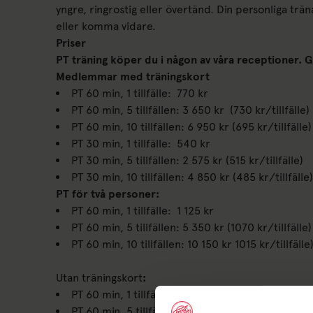
yngre, ringrostig eller övertänd. Din personliga tr
eller komma vidare.
Priser
PT träning köper du i någon av våra receptioner. Gå
Medlemmar med träningskort
PT 60 min, 1 tillfälle: 770 kr
PT 60 min, 5 tillfällen: 3 650 kr (730 kr/tillfälle)
PT 60 min, 10 tillfällen: 6 950 kr (695 kr/tillfälle)
PT 30 min, 1 tillfälle: 540 kr
PT 30 min, 5 tillfällen: 2 575 kr (515 kr/tillfälle)
PT 30 min, 10 tillfällen: 4 850 kr (485 kr/tillfälle)
PT för två personer:
PT 60 min, 1 tillfälle: 1 125 kr
PT 60 min, 5 tillfällen: 5 350 kr (1070 kr/tillfälle)
PT 60 min, 10 tillfällen: 10 150 kr 1015 kr/tillfälle
Utan träningskort
:
PT 60 min, 1 tillfälle: 855 kr
PT 60 min, 5 tillfällen: 4 050 kr (810 kr/tillfälle)