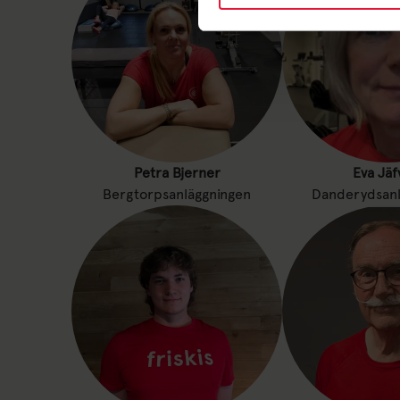
Petra Bjerner
Eva Jäf
Bergtorpsanläggningen
Danderydsanl