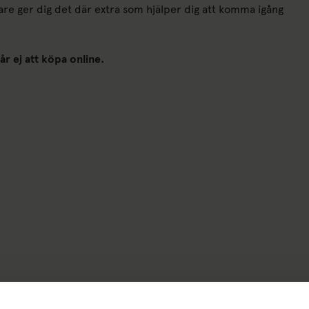
änare ger dig det där extra som hjälper dig att komma igång
r ej att köpa online.
)