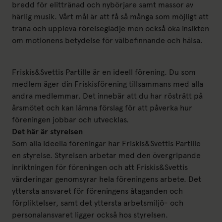
bredd för elittränad och nybörjare samt massor av
härlig musik. Vårt mål är att få så många som möjligt att
träna och uppleva rörelseglädje men också öka insikten
om motionens betydelse för välbefinnande och hälsa.
Friskis&Svettis Partille är en ideell förening. Du som
medlem äger din Friskisförening tillsammans med alla
andra medlemmar. Det innebär att du har rösträtt på
årsmötet och kan lämna förslag för att påverka hur
föreningen jobbar och utvecklas.
Det här är styrelsen
Som alla ideella föreningar har Friskis&Svettis Partille
en styrelse. Styrelsen arbetar med den övergripande
inriktningen för föreningen och att Friskis&Svettis
värderingar genomsyrar hela föreningens arbete. Det
yttersta ansvaret för föreningens åtaganden och
förpliktelser, samt det yttersta arbetsmiljö- och
personalansvaret ligger också hos styrelsen.