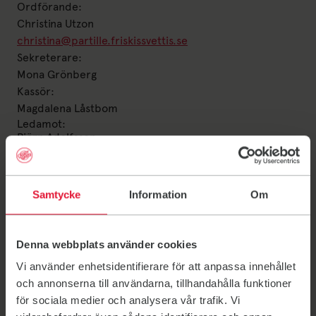
Ordförande:
Christina Utzon
christina@partille.friskissvettis.se
Sekreterare:
Mona Grönberg
Kassör:
Magdalena Låstbom
Ledamot:
Björn Adolfsson
Feras Al Oudeh
Mimmi Hjemlberg
Sofie Nord
Samtycke
Information
Om
Det här är valberedningen
Krister Hultqvist
k.hultqvist@hotmail.com
Denna webbplats använder cookies
Anna Solver (sammankallande)
Vi använder enhetsidentifierare för att anpassa innehållet
solver@live.se
och annonserna till användarna, tillhandahålla funktioner
Anna Skärström
för sociala medier och analysera vår trafik. Vi
anna.skarstrom@hotmail.com