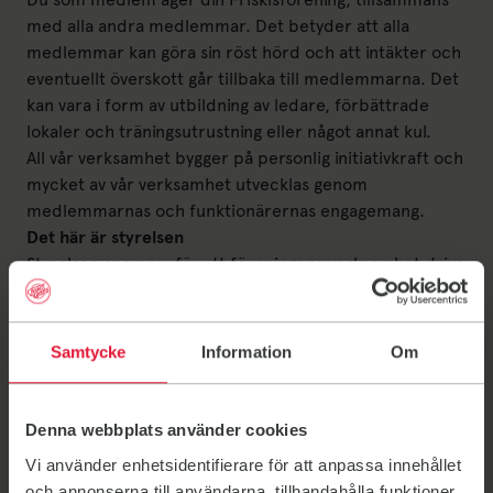
med alla andra medlemmar. Det betyder att alla
medlemmar kan göra sin röst hörd och att intäkter och
eventuellt överskott går tillbaka till medlemmarna. Det
kan vara i form av utbildning av ledare, förbättrade
lokaler och träningsutrustning eller något annat kul.
All vår verksamhet bygger på personlig initiativkraft och
mycket av vår verksamhet utvecklas genom
medlemmarnas och funktionärernas engagemang.
Det här är styrelsen
Styrelsen ansvarar för att föreningens verksamhet drivs
enligt de planer och mål som är beslutade på
årsmötet. De ansvarar också för att föreningen alltid
tar tillvara på medlemmarnas intressen. Som medlem
Samtycke
Information
Om
är du varmt välkommen att ställa frågor eller lämna
synpunkter till styrelsen.
Marcus Lundell, ordförande
Denna webbplats använder cookies
Lina Alexis, kassör
Vi använder enhetsidentifierare för att anpassa innehållet
Andreas Geschwind-Widegren
och annonserna till användarna, tillhandahålla funktioner