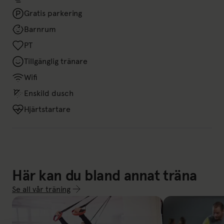
Gratis parkering
Barnrum
PT
Tillgänglig tränare
Wifi
Enskild dusch
Hjärtstartare
Här kan du bland annat träna
Se all vår träning
Link till: Se all vår träning
Cirkelfys
Coreflex