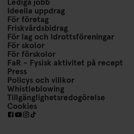
Lediga jobb
Ideella uppdrag
För företag
Friskvårdsbidrag
För lag och Idrottsföreningar
För skolor
För förskolor
FaR - Fysisk aktivitet på recept
Press
Policys och villkor
Whistleblowing
Tillgänglighetsredogörelse
Cookies
Länkar till Sociala Medier https://www.facebook.com/Frisk
Länkar till Sociala Medier https://www.instagram.co
Länkar till Sociala Medier https://www.tiktok.co
Länkar till Sociala Medier https://www.youtube.com