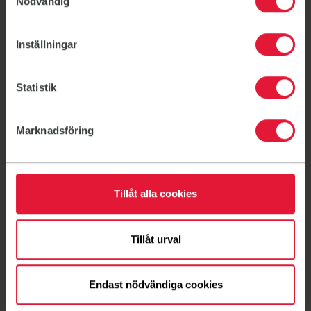
Nödvändig
Bli medlem nu!
Inställningar
Länk till: Priser
Statistik
Marknadsföring
Här kan du också träna
Tillåt alla cookies
Tillåt urval
City
Öster
Väster
Endast nödvändiga cookies