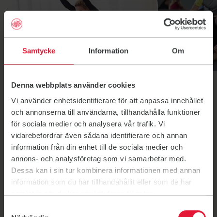
Samtycke
Information
Om
Cirkelfys
Coreflex
Denna webbplats använder cookies
Cirkelfys
Coreflex
Vi använder enhetsidentifierare för att anpassa innehållet
och annonserna till användarna, tillhandahålla funktioner
för sociala medier och analysera vår trafik. Vi
vidarebefordrar även sådana identifierare och annan
information från din enhet till de sociala medier och
annons- och analysföretag som vi samarbetar med.
Dessa kan i sin tur kombinera informationen med annan
information som du har tillhandahållit eller som de har
samlat in när du har använt deras tjänster.
Träna från 239 kr/månad
Samtyckesval
Gym och gruppträning på fem anläggningar ingår.