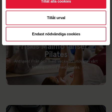
Visa alla
Tillåt alla cookies
Tillåt urval
Endast nödvändiga cookies
Friskis Malmö lanserar
Pilates
Äntligen! Från och med vecka 35 utökar vi vårt
träningsutbud med Pilates.
Länk till: Friskis Malmö lanserar Pilates hösten 2026