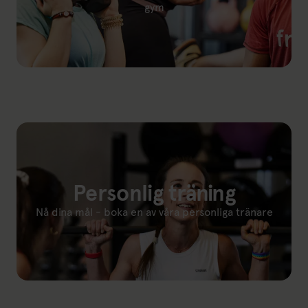
gym
Länk till: Gyminstruktion(öppnas i ny flik)
Personlig träning
Nå dina mål - boka en av våra personliga tränare
Länk till: Personlig Träning(öppnas i ny flik)