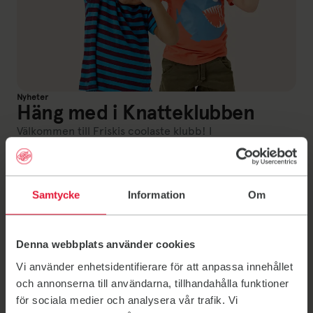
Nyheter
Häng med i Knatteklubben
Välkommen till Friskis coolaste klubb! I
Knatteklubben bjuder vi in till kul rörelseaktiviteter
för barn mellan 4-6 år, utan föräldrar men
tillsammans med våra peppiga unga ledare, som
Samtycke
Information
Om
väcker kroppen och får energin att bubbla.
15 juli 2026
Denna webbplats använder cookies
Vi använder enhetsidentifierare för att anpassa innehållet
och annonserna till användarna, tillhandahålla funktioner
för sociala medier och analysera vår trafik. Vi