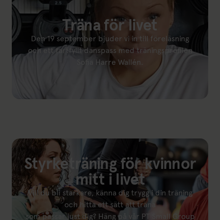
Träna för livet
Den 19 september bjuder vi in till föreläsning
och ett fartfyllt danspass med träningsprofilen
Sofia Harre Wallén.
Länk till: Föreläsning & dans med Sofia Harre Wallén
Styrketräning för kvinnor
mitt i livet
Vill du bli starkare, känna dig trygg i din träning
och hitta ett sätt att träna
som passar just dig? Häng på vår PT Small Group