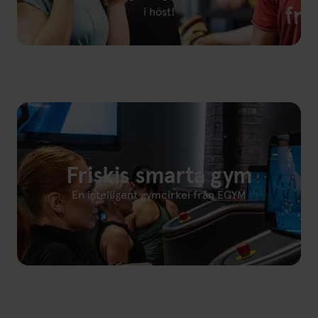
i höst!
Länk till: PT Small Group: Styrketräning för kvinnor mitt i 
Friskis smarta gym
En intelligent gymcirkel från EGYM
Länk till: Friskis smarta gym