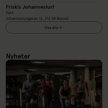
Friskis Johanneslust
Friskis Johanneslust
Gym
Johanneslustgatan 12, 212 28 Malmö
Visa alla
Nyheter