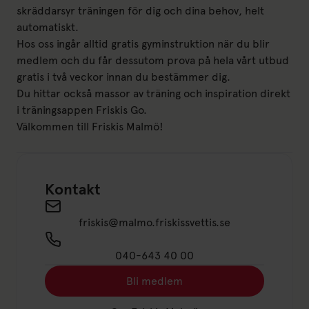
skräddarsyr träningen för dig och dina behov, helt
automatiskt.
Hos oss ingår alltid gratis gyminstruktion när du blir
medlem och du får dessutom prova på hela vårt utbud
gratis i två veckor innan du bestämmer dig.
Du hittar också massor av träning och inspiration direkt
i träningsappen Friskis Go.
Välkommen till Friskis Malmö!
Kontakt
Send an email to friskis@malmo.friskissvettis.
friskis@malmo.friskissvettis.se
040-643 40 00
Bli medlem
Länk till: Bli medlem