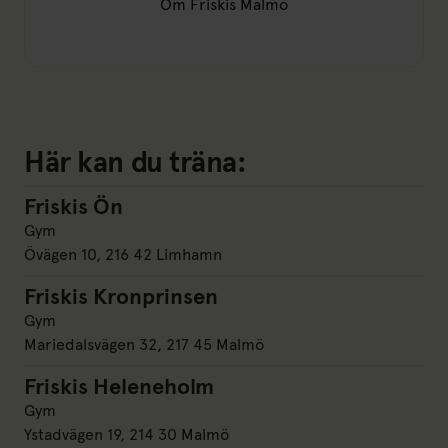
Om Friskis Malmö
Länk till: Om Friskis Malmö(öppn
Här kan du träna:
Friskis Ön
Friskis Ön
Gym
Övägen 10, 216 42 Limhamn
Friskis Kronprinsen
Friskis Kronprinsen
Gym
Mariedalsvägen 32, 217 45 Malmö
Friskis Heleneholm
Friskis Heleneholm
Gym
Ystadvägen 19, 214 30 Malmö