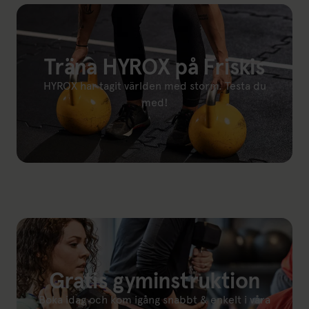
Träna HYROX på Friskis
HYROX har tagit världen med storm. Testa du
med!
Länk till: HYROX Training Club
Gratis gyminstruktion
Boka idag och kom igång snabbt & enkelt i våra