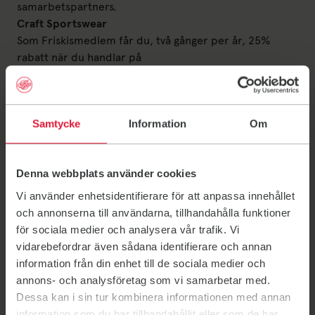
samarbetspartners.
Craft Sportswear
Som Friskismedlem får du, två gånger per år, 25%
rabatt när du handlar på
craftsportswear.com. Erbjudandet annonseras på våra
sociala kanaler och i medlemsutskick när det är
aktuellt.
Samtycke
Information
Om
Sockerfabriken
Som medlem i Friskis Lidköping får du 10% rabatt på
mat vid uppvisande av giltigt medlemskap.
Denna webbplats använder cookies
Andra F&S-föreningar
Du får medlemspris på enstaka träningstillfällen hos
Vi använder enhetsidentifierare för att anpassa innehållet
andra F&S föreningar.
och annonserna till användarna, tillhandahålla funktioner
Olycksfallsförsäkring
för sociala medier och analysera vår trafik. Vi
Du är försäkrad till, från och under din träning.
vidarebefordrar även sådana identifierare och annan
information från din enhet till de sociala medier och
annons- och analysföretag som vi samarbetar med.
Dessa kan i sin tur kombinera informationen med annan
Upptäck Friskis Go
information som du har tillhandahållit eller som de har