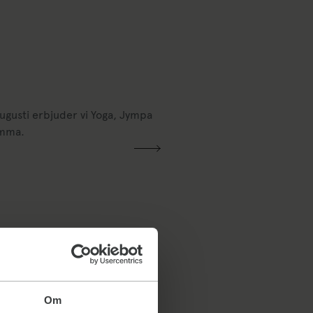
augusti erbjuder vi Yoga, Jympa
omma.
Om