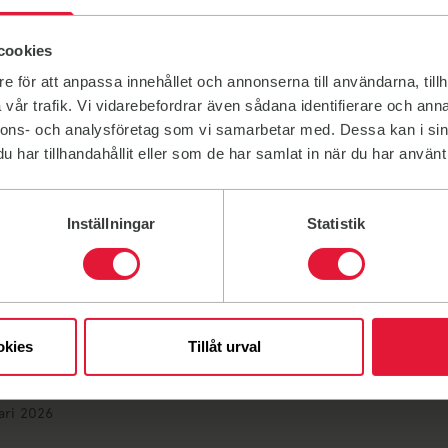
ben är för dig som är 75+ och känner att annan träning på Friski
en aktiviteterna är mjuka och enkla att anpassa efter din för
cookies
ån start till slut. Därefter fikar och umgås vi minst lika länge
e för att anpassa innehållet och annonserna till användarna, tillh
 14:00 - 13 dec. 16:00
vår trafik. Vi vidarebefordrar även sådana identifierare och anna
nnons- och analysföretag som vi samarbetar med. Dessa kan i sin
har tillhandahållit eller som de har samlat in när du har använt 
Inställningar
Statistik
unktionär hos oss!
ettis finns tack vare ideellt engagerade ledare, tränare och värd
okies
Tillåt urval
vecklande och inspirerande. Som funktionär har du chansen at
ari 2026