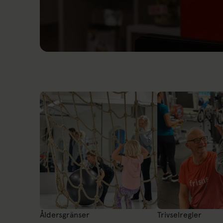
Länk till: Ditt medlemskap
Åldersgränser
Trivselregler