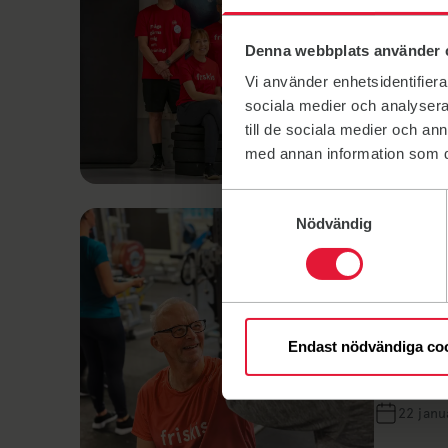
Seniorklub
träning, m
Denna webbplats använder 
minuter fr
Vi använder enhetsidentifierar
14 sep.
sociala medier och analysera 
till de sociala medier och a
med annan information som du 
Samtyckesval
Nödvändig
Nyheter
Bli f
Friskis&Sv
Endast nödvändiga co
är kul, ut
dig själv.
22 janu