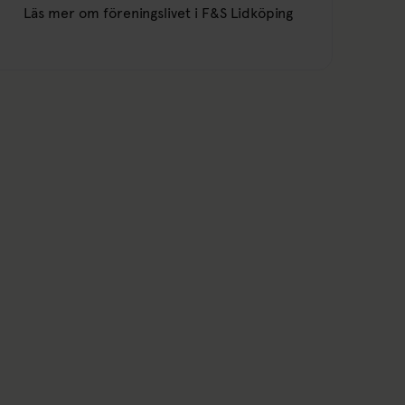
Läs mer om föreningslivet i F&S Lidköping
Länk till: Läs mer om föreningslivet i 