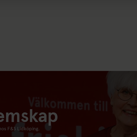
lemskap
os F&S Lidköping.