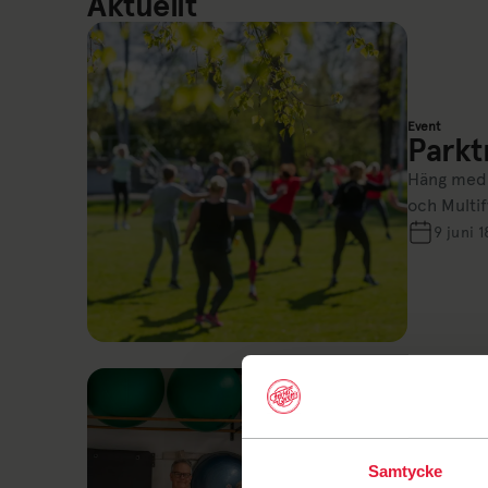
Aktuellt
Event
Parkt
Häng med p
och Multif
9 juni 1
Event
Samtycke
Senio