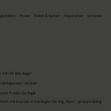
a
ill: Träningsställen
Länk till: Priser
Länk till: Event & kurser
Länk till: Inspiration
Länk till: Sc
gsställen
Priser
Event & kurser
Inspiration
Schema
n
 04-24 alla dagar
räningspass i veckan
ppen Friskis Go ingår
 enkelt må bra har vi träningen för dig. Gym-, gruppträning