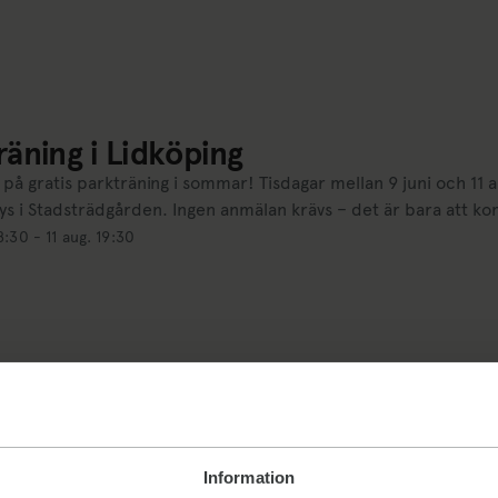
räning i Lidköping
å gratis parkträning i sommar! Tisdagar mellan 9 juni och 11 
ys i Stadsträdgården. Ingen anmälan krävs – det är bara att k
8:30 - 11 aug. 19:30
Information
rklubben