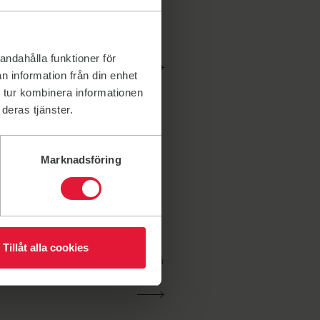
s är för tuff. Här får du riktig
måga. Räkna med cirka 50
. Seniorklubben bygger…
andahålla funktioner för
n information från din enhet
 tur kombinera informationen
deras tjänster.
Marknadsföring
ar. Att vara funktionär i Friskis
Tillåt alla cookies
t beröra, överraska och bjuda på