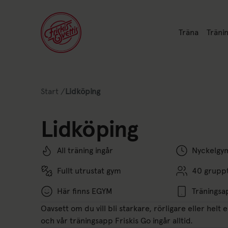
Länk till: Trän
Länk t
Träna
Tränin
Länk till: Start
Start
/
Lidköping
Lista av nuvarande position på webbplatse
Lidköping
All träning ingår
Nyckelgym
Fullt utrustat gym
40 gruppt
Här finns EGYM
Träningsa
Oavsett om du vill bli starkare, rörligare eller helt
och vår träningsapp Friskis Go ingår alltid.