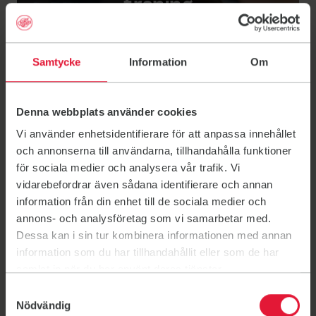
träning
Läs mer om Friskis smarta gym.
Samtycke
Information
Om
Länk till: Friskis smarta gym
Denna webbplats använder cookies
Kontakt
Vi använder enhetsidentifierare för att anpassa innehållet
och annonserna till användarna, tillhandahålla funktioner
Send an email to landskrona@friskissvettis.se
landskrona@friskissvettis.se
för sociala medier och analysera vår trafik. Vi
vidarebefordrar även sådana identifierare och annan
0418-59810
information från din enhet till de sociala medier och
Bli medlem
annons- och analysföretag som vi samarbetar med.
Länk till: Bli medlem
Dessa kan i sin tur kombinera informationen med annan
Föreningsinformation
Länk till: Föreningsinformation(ö
information som du har tillhandahållit eller som de har
samlat in när du har använt deras tjänster.
Samtyckesval
Nödvändig