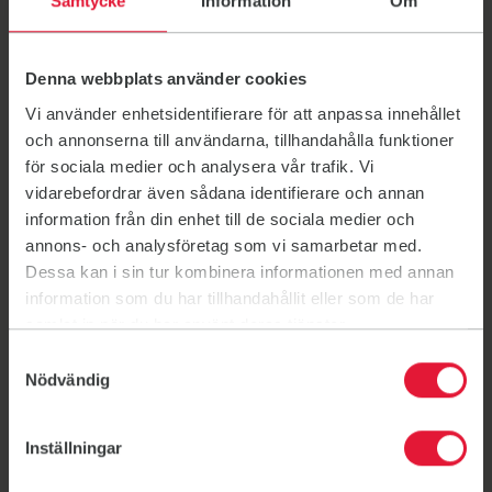
Samtycke
Information
Om
Grundprogram:
Grundläggande styrka
Vanlig träning varvas med negativ träning (du har ett
Denna webbplats använder cookies
motstånd i halva rörelsen och ett tyngre motstånd i
Vi använder enhetsidentifierare för att anpassa innehållet
andra halvan av rörelsen)
och annonserna till användarna, tillhandahålla funktioner
Allmän kondition
för sociala medier och analysera vår trafik. Vi
Varierad träning för dig som tränar för att må bra.
vidarebefordrar även sådana identifierare och annan
Immunity boost
information från din enhet till de sociala medier och
Träning för dig som behöver ett lägre insteg
annons- och analysföretag som vi samarbetar med.
Intensiva program:
Dessa kan i sin tur kombinera informationen med annan
Muskeluppbyggande
information som du har tillhandahållit eller som de har
Intensivt program för ökad styrka och muskelmassa. Få
samlat in när du har använt deras tjänster.
tunga repetitioner i lågt tempo med hög belastning
Viktminskning
Samtyckesval
Nödvändig
Många repetitioner i ett snabbt tempo för ökad
energiåtgång
Figurträning
Inställningar
Intensivt program med många repetitioner i snabbt
tempo för ökad energiåtgång.