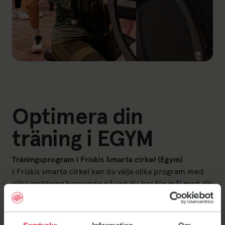
Optimera din
träning i EGYM
Träningsprogram i Friskis Smarta cirkel (Egym)
I Friskis smarta cirkel kan du välja olika program med
olika inriktning beroende på vad du har för mål med din
träning. Vanligtvis börjar du med det grundläggande
programmet. Tillsammans med en tränare hittar vi ett
program som passar dig. De olika programmen är: