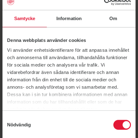
Kontakt
Samtycke
Information
Om
Send an email to Friskishsand@gmail.com
Friskishsand@gmail.com
0732-745481
Denna webbplats använder cookies
Bli medlem
Vi använder enhetsidentifierare för att anpassa innehållet
Länk till: Bli medlem
och annonserna till användarna, tillhandahålla funktioner
Föreningsinformation
för sociala medier och analysera vår trafik. Vi
Länk till: Föreningsinformation
vidarebefordrar även sådana identifierare och annan
information från din enhet till de sociala medier och
annons- och analysföretag som vi samarbetar med.
Dessa kan i sin tur kombinera informationen med annan
information som du har tillhandahållit eller som de har
samlat in när du har använt deras tjänster.
Här kan du träna
Samtyckesval
Gerestaskolans idrottshall
Nödvändig
Gerestaskolans idrottshall
Skola / Idrottshall