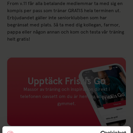
From v.11 får alla betalande medlemmar ta med sig en
kompis per pass som tränar GRATIS hela terminen ut.
Erbjudandet gäller inte seniorklubben som har
begränsat med plats. Så ta med dig kollegan, farmor,
pappa eller någon annan och kom och testa vår träning
helt gratis!
Upptäck Friskis Go
Massor av träning och inspiration direkt i
telefonen oavsett om du är hemma eller på
gymmet.
Länk till: Friskis Go