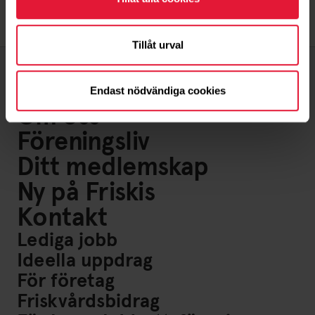
Tillåt urval
Endast nödvändiga cookies
Om oss
Föreningsliv
Ditt medlemskap
Ny på Friskis
Kontakt
Lediga jobb
Ideella uppdrag
För företag
Friskvårdsbidrag