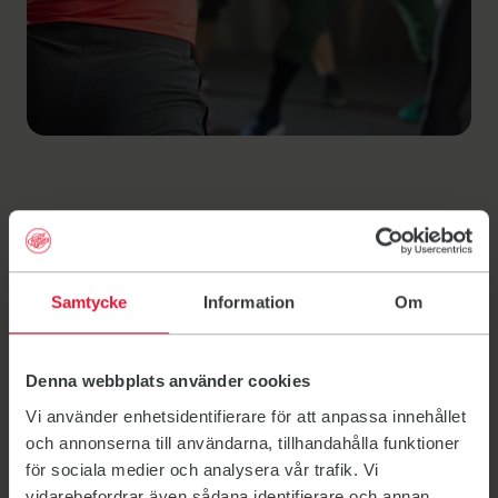
Ditt medlemskap i
Friskis Båstad
Samtycke
Information
Om
Att bli medlem i Friskis är mer än att fixa ett
träningskort. Oavsett om du vill träna för att må bättre,
Denna webbplats använder cookies
utmana dig eller få en paus i vardagen kan du hitta din
Vi använder enhetsidentifierare för att anpassa innehållet
grej hos oss. Som medlem får du också tillgång till fina
och annonserna till användarna, tillhandahålla funktioner
medlemsförmåner och träningsappen Friskis Go.
för sociala medier och analysera vår trafik. Vi
Välkommen!
vidarebefordrar även sådana identifierare och annan