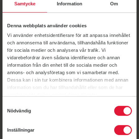
Samtycke
Information
Om
passar just dig. Du får hjälp med övningar, teknik och
utrustning – oavsett om du är ny eller vill ta nästa steg.
Varmt välkommen!
Denna webbplats använder cookies
Vi använder enhetsidentifierare för att anpassa innehållet
och annonserna till användarna, tillhandahålla funktioner
Sommarträning för
för sociala medier och analysera vår trafik. Vi
tonåringar
vidarebefordrar även sådana identifierare och annan
information från din enhet till de sociala medier och
Hela sommaren för 300 kr*
annons- och analysföretag som vi samarbetar med.
Dessa kan i sin tur kombinera informationen med annan
information som du har tillhandahållit eller som de har
samlat in när du har använt deras tjänster.
Länk till: Sommarkort-tonår
Samtyckesval
Nödvändig
Bli medlem
Länk till: Bli medlem
Ditt medlemskap
Inställningar
Länk till: Ditt medlemskap