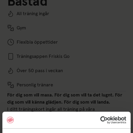
Båstad
All träning ingår
Gym
Flexibla öppettider
Träningsappen Friskis Go
Över 50 pass i veckan
Personlig tränare
För dig som vill maxa. För dig som vill ta det lugnt. För
dig som vill känna glädjen. För dig som vill landa.
I ditt träningskort ingår all träning på våra
träningsställen, träningsappen Friskis Go – samt ett
gratis träningsprogram med tränare. Tillsammans med
en utbildad tränare lägger du upp ett program som