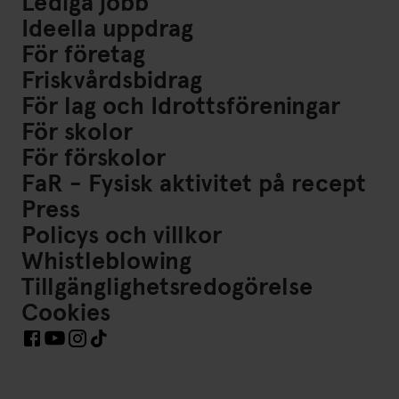
Lediga jobb
Ideella uppdrag
För företag
Friskvårdsbidrag
För lag och Idrottsföreningar
För skolor
För förskolor
FaR - Fysisk aktivitet på recept
Press
Policys och villkor
Whistleblowing
Tillgänglighetsredogörelse
Cookies
Länkar till Sociala Medier https://www.facebook.com/Frisk
Länkar till Sociala Medier https://www.instagram.co
Länkar till Sociala Medier https://www.tiktok.co
Länkar till Sociala Medier https://www.youtube.com