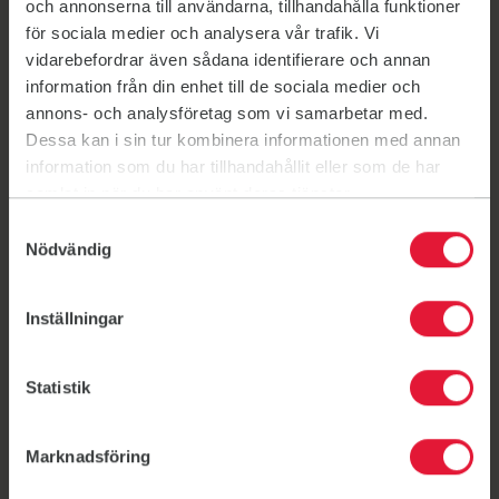
och annonserna till användarna, tillhandahålla funktioner
för sociala medier och analysera vår trafik. Vi
vidarebefordrar även sådana identifierare och annan
information från din enhet till de sociala medier och
annons- och analysföretag som vi samarbetar med.
Medlemsförmåner
Föreningsdemokrati
Trivselregler
Dessa kan i sin tur kombinera informationen med annan
information som du har tillhandahållit eller som de har
samlat in när du har använt deras tjänster.
Redo för något mer?
Samtyckesval
Nödvändig
Engagera dig som funktionär! Välkommen med
din ansökan om du älskar att inspirera människor
och vill göra skillnad på riktigt.
Inställningar
Statistik
Länk till: Bli funktionär
Dokument
Marknadsföring
Stadgar IF Friskis&Svettis Västerås