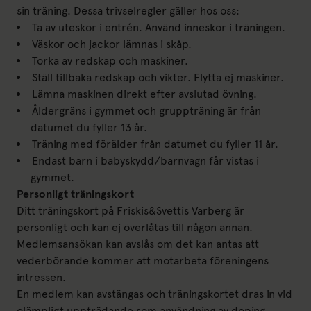
sin träning. Dessa trivselregler gäller hos oss:
Ta av uteskor i entrén. Använd inneskor i träningen.
Väskor och jackor lämnas i skåp.
Torka av redskap och maskiner.
Ställ tillbaka redskap och vikter. Flytta ej maskiner.
Lämna maskinen direkt efter avslutad övning.
Åldergräns i gymmet och gruppträning är från
datumet du fyller 13 år.
Träning med förälder från datumet du fyller 11 år.
Endast barn i babyskydd/barnvagn får vistas i
gymmet.
Personligt träningskort
Ditt träningskort på Friskis&Svettis Varberg är
personligt och kan ej överlåtas till någon annan.
Medlemsansökan kan avslås om det kan antas att
vederbörande kommer att motarbeta föreningens
intressen.
En medlem kan avstängas och träningskortet dras in vid
olämpligt uppträdande som användning av doping,