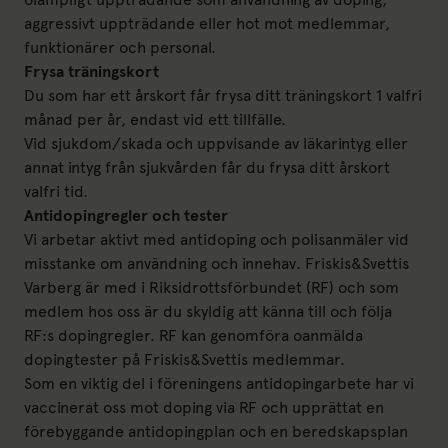
aggressivt uppträdande eller hot mot medlemmar,
funktionärer och personal.
Frysa träningskort
Du som har ett årskort får frysa ditt träningskort 1 valfri
månad per år, endast vid ett tillfälle.
Vid sjukdom/skada och uppvisande av läkarintyg eller
annat intyg från sjukvården får du frysa ditt årskort
valfri tid.
Antidopingregler och tester
Vi arbetar aktivt med antidoping och polisanmäler vid
misstanke om användning och innehav. Friskis&Svettis
Varberg är med i Riksidrottsförbundet (RF) och som
medlem hos oss är du skyldig att känna till och följa
RF:s dopingregler. RF kan genomföra oanmälda
dopingtester på Friskis&Svettis medlemmar.
Som en viktig del i föreningens antidopingarbete har vi
vaccinerat oss mot doping via RF och upprättat en
förebyggande antidopingplan och en beredskapsplan