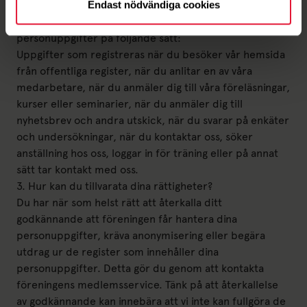
personuppgifter och godkänner samtidigt att vi
Endast nödvändiga cookies
behandlar dessa. Vi får också tillgång till dina
personuppgifter på följande sätt:
Uppgifter som registreras när du besöker vår hemsida
från offentliga register, när du anlitar en av våra
medarbetare, när du anmäler dig till våra föreläsningar,
kurser eller seminarier, när du anmäler dig till
nyhetsbrev och andra utskick, när du svarar på enkäter
och undersökningar, när du kontaktar oss, söker
anställning hos oss, loggar in för träning eller på annat
sätt tar kontakt med oss.
3. Hur kan du tillvarata dina rättigheter?
Du har när som helst rätt att återkalla ditt
godkännande att föreningen får hantera dina
personuppgifter, kräva anonymisering eller begära
utdrag ur de register som innehåller dina
personuppgifter. Detta gör du genom att kontakta
föreningens medlemsservice. Tänk på att återkallelse
av godkännande kan innebära att vi inte kan fullgöra de