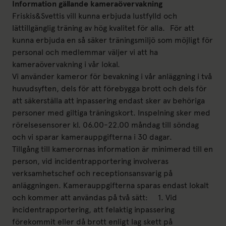
Information gällande kameraövervakning
Friskis&Svettis vill kunna erbjuda lustfylld och
lättillgänglig träning av hög kvalitet för alla. För att
kunna erbjuda en så säker träningsmiljö som möjligt för
personal och medlemmar väljer vi att ha
kameraövervakning i vår lokal.
Vi använder kameror för bevakning i vår anläggning i två
huvudsyften, dels för att förebygga brott och dels för
att säkerställa att inpassering endast sker av behöriga
personer med giltiga träningskort. Inspelning sker med
rörelsesensorer kl. 06.00-22.00 måndag till söndag
och vi sparar kamerauppgifterna i 30 dagar.
Tillgång till kamerornas information är minimerad till en
person, vid incidentrapportering involveras
verksamhetschef och receptionsansvarig på
anläggningen. Kamerauppgifterna sparas endast lokalt
och kommer att användas på två sätt: 1. Vid
incidentrapportering, att felaktig inpassering
förekommit eller då brott enligt lag skett på