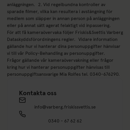
anläggningen. 2. Vid regelbundna kontroller av
sparade filmer, vilka kan resultera i avstängning för
medlem som släpper in annan person på anläggningen
eller på annat sätt agerat felaktigt vid inpassering.
För att få kameraövervaka följer Friskis&Svettis Varberg
Dataskyddsförordningens regler. Vidare information
gällande hur vi hanterar dina personuppgifter hänvisar
vi till vår Policy-Behandling av personuppgifter.
Frågor gällande vår kameraövervakning eller frågor
kring hur vi hanterar personuppgifter hänvisas till
personuppgiftsansvarige Mia Rolfes tel. 0340-676290.
Kontakta oss
Send an email to info@varberg.friskissvettis.s
info@varberg.friskissvettis.se
0340 - 67 62 62