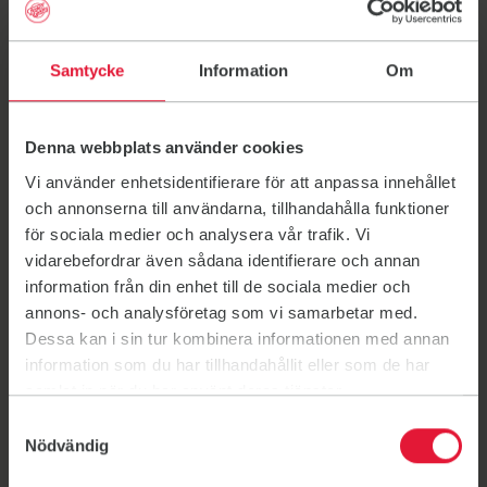
Samarbetspartners
Samtycke
Information
Om
Denna webbplats använder cookies
Vi använder enhetsidentifierare för att anpassa innehållet
ERA Hus & Hem
Rolfs Bygg
Team Sportia
och annonserna till användarna, tillhandahålla funktioner
för sociala medier och analysera vår trafik. Vi
vidarebefordrar även sådana identifierare och annan
information från din enhet till de sociala medier och
Länsförsäkringar
annons- och analysföretag som vi samarbetar med.
träningsfond
Dessa kan i sin tur kombinera informationen med annan
information som du har tillhandahållit eller som de har
Läs mer här.
samlat in när du har använt deras tjänster.
Samtyckesval
Nödvändig
Länk till: Länsförsäkringar