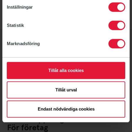
Inställningar
Statistik
Marknadsföring
Om oss
Föreningsliv
Tillåt alla cookies
Ditt medlemskap
Ny på Friskis
Tillåt urval
Kontakt
Lediga jobb
Endast nödvändiga cookies
Ideella uppdrag
För företag