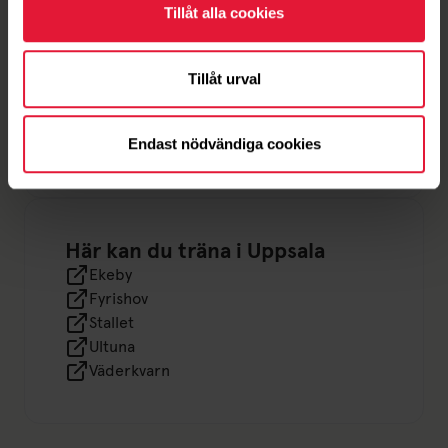
Tillåt alla cookies
Uppsala
Tillåt urval
Mer om Friskis&Svettis Uppsala
Om oss
Ideella uppdrag
Endast nödvändiga cookies
Här kan du träna i Uppsala
Ekeby
Fyrishov
Stallet
Ultuna
Väderkvarn