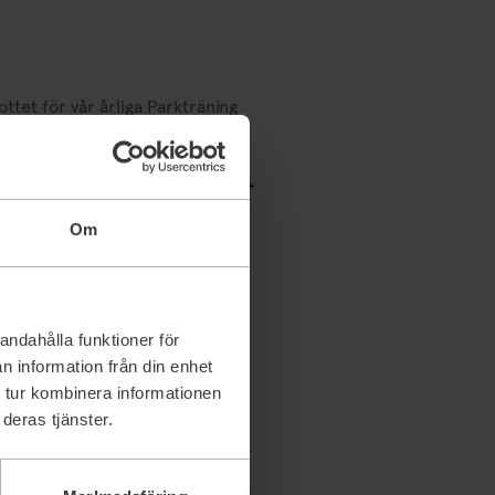
ttet för vår årliga Parkträning
 och träningen är gratis! 8/6
ta R 29/6 Multifys…
Om
andahålla funktioner för
n information från din enhet
 tur kombinera informationen
deras tjänster.