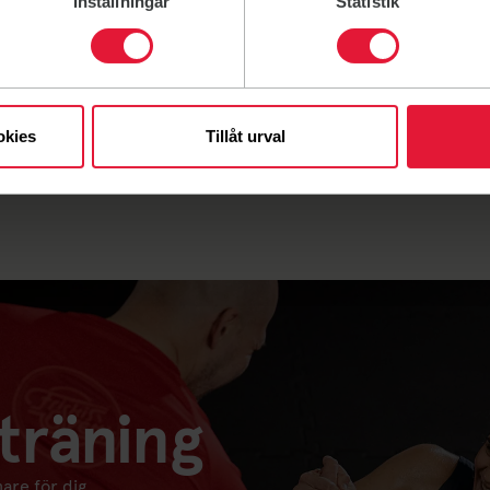
Inställningar
Statistik
2026
okies
Tillåt urval
träning
nare för dig