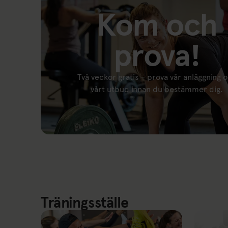
Kom och
prova!
Två veckor gratis – prova vår anläggning 
vårt utbud innan du bestämmer dig.
Länk till: Provträning
Träningsställe