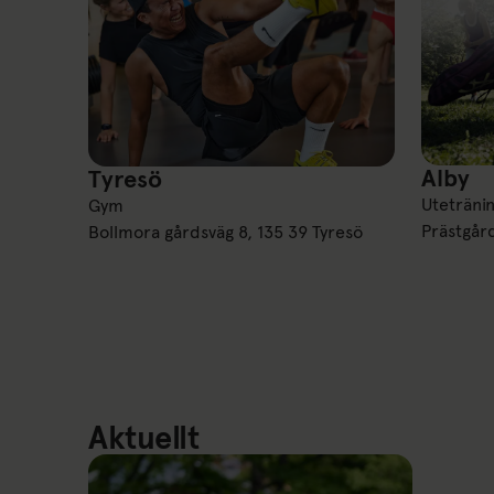
Alby
Tyresö
Alby
Tyresö
Uteträni
Gym
Prästgår
Bollmora gårdsväg 8, 135 39 Tyresö
Aktuellt