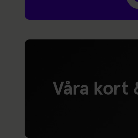
Länk till: Fritidskortet Tyresö
Våra kort 