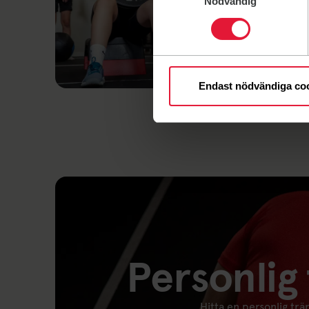
Nödvändig
18 maj 
Endast nödvändiga co
Personlig 
Hitta en personlig trä