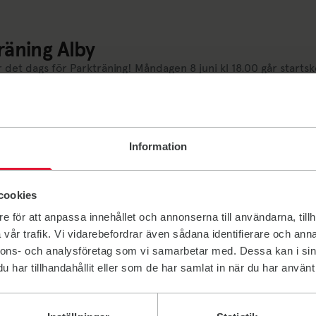
räning Alby
r det dags för Parkträning! Måndagen 8 juni kl 18.00 går startsko
i bjuder på varierad träning måndagar kl. 18.00 som passar alla
n - Ledarmix 15/6 Jympa - Johanna B 22/6 Jympa soft - Birgit
18:00 - 24 aug. 19:00
Information
cookies
e för att anpassa innehållet och annonserna till användarna, tillh
vår trafik. Vi vidarebefordrar även sådana identifierare och anna
nnons- och analysföretag som vi samarbetar med. Dessa kan i sin
har tillhandahållit eller som de har samlat in när du har använt 
rträning för unga