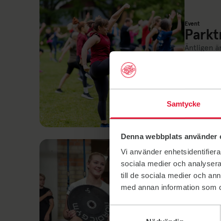
Event
Parkt
Äntligen ä
på Alby. V
Mellovisio
8 juni 
Samtycke
Denna webbplats använder 
Vi använder enhetsidentifierar
sociala medier och analysera 
till de sociala medier och a
med annan information som du 
Nyheter
Somma
Samtyckesval