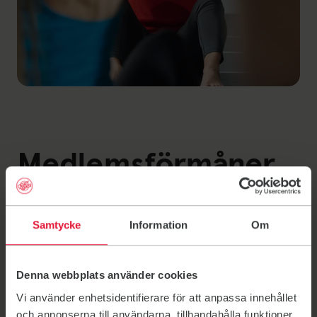
Medlemsförmåner
Samtycke
Information
Om
Medlemsförmåner för medlemmar i
Friskis&Svettis Trollhättan
Denna webbplats använder cookies
Team Sportia
Vi använder enhetsidentifierare för att anpassa innehållet
15% rabatt på träningskläder, cykeltillbehör och
och annonserna till användarna, tillhandahålla funktioner