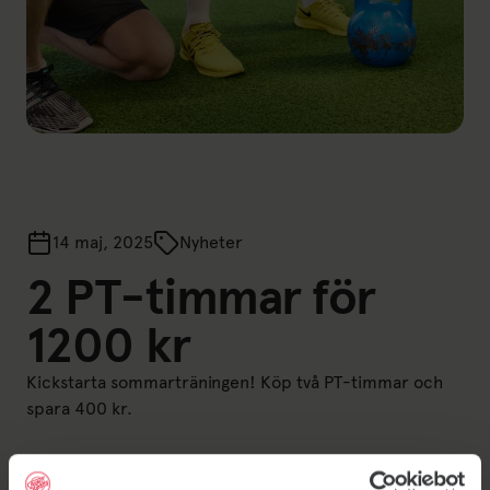
14 maj, 2025
Nyheter
2 PT-timmar för
1200 kr
Kickstarta sommarträningen! Köp två PT-timmar och
spara 400 kr.
Kom igång, få inspiration eller utveckla din träning till