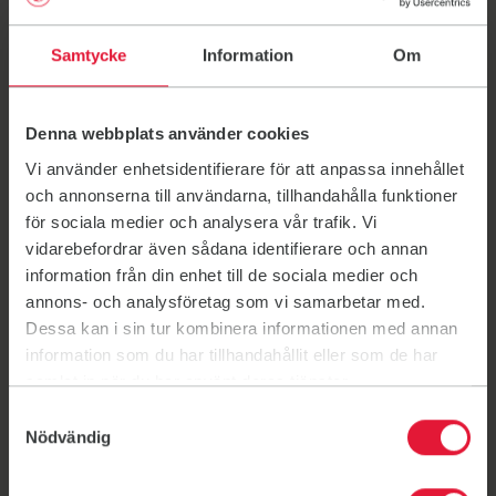
ännu högre höjder. Oavsett anledning kan en personlig
tränare ge dig det där extra lyftet. Och du, du vet väl
Samtycke
Information
Om
att du kan dela upplevelsen med en vän. Att ta med en
person till ditt PT-pass är kostnadsfritt.
Erbjudande
Denna webbplats använder cookies
Köp två PT-timmar för 1 200 kr (ord. pris 1 600 kr) och
Vi använder enhetsidentifierare för att anpassa innehållet
spara 400 kr!
och annonserna till användarna, tillhandahålla funktioner
Villkor
för sociala medier och analysera vår trafik. Vi
Erbjudandet gäller vid köp till och med söndag 22
vidarebefordrar även sådana identifierare och annan
juni 2025.
information från din enhet till de sociala medier och
Gäller PT 60 min.
annons- och analysföretag som vi samarbetar med.
Giltighetstid 6 mån från inköpsdatum.
Dessa kan i sin tur kombinera informationen med annan
Max 1 paket/person.
information som du har tillhandahållit eller som de har
Går att köpa på alla våra gym, men kan bara nyttjas
samlat in när du har använt deras tjänster.
på gym där vi har personliga tränare.
Den som nyttjar timmarna måste ha fyllt 13 år.
Samtyckesval
Nödvändig