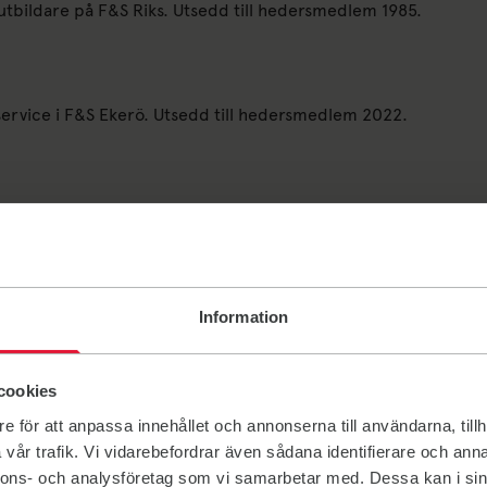
utbildare på F&S Riks. Utsedd till hedersmedlem 1985.
ervice i F&S Ekerö. Utsedd till hedersmedlem 2022.
notsektionen. Utsedd till hedersmedlem 2003.
F&S Järfälla.
Information
 till hedersmedlem 2013.
medlem 1988.
cookies
e för att anpassa innehållet och annonserna till användarna, tillh
ktionen. Utsedd till hedersmedlem 1982.
vår trafik. Vi vidarebefordrar även sådana identifierare och anna
nnons- och analysföretag som vi samarbetar med. Dessa kan i sin
Haninge. Utsedd till hedersmedlem 2018.