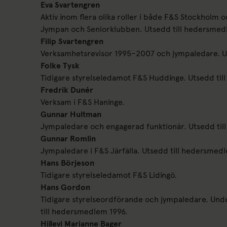
Eva Svartengren
Aktiv inom flera olika roller i både F&S Stockholm 
Jympan och Seniorklubben. Utsedd till hedersmed
Filip Svartengren
Verksamhetsrevisor 1995–2007 och jympaledare. U
Folke Tysk
Tidigare styrelseledamot F&S Huddinge. Utsedd ti
Fredrik Dunér
Verksam i F&S Haninge.
Gunnar Hultman
Jympaledare och engagerad funktionär. Utsedd til
Gunnar Romlin
Jympaledare i F&S Järfälla. Utsedd till hedersmed
Hans Börjeson
Tidigare styrelseledamot F&S Lidingö.
Hans Gordon
Tidigare styrelseordförande och jympaledare. Un
till hedersmedlem 1996.
Hillevi Marianne Bager