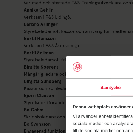
Var med och startade F&S. Träningsutvecklare och 
Annika Gehlin
Verksam i F&S Lidingö.
Barbro Arlinger
Styrelseledamot, kassör och ansvarig för medlemss
Bertil Hansson
Verksam i F&S Åkersberga.
Bertil Sellman
Styrelseledamot, friluftsledare och drivande i ka
Birgitta Sperens
Mångårig ledare och en av de drivande i starten av 
Birgitta Sundberg
Samtycke
Kassör och spinledare i F&S Nacka-Värmdö. Utsedd
Björn Claéson
Styrelseordförande 1987–1988. Utsedd till heders
Denna webbplats använder 
Bo Gahm
Vi använder enhetsidentifierar
Skridskoledare och träningsutvecklare i Friluftsse
sociala medier och analysera 
Bo Svensson
till de sociala medier och a
Engagerad funktionär och "allt-i-allo"-kille i F&S 