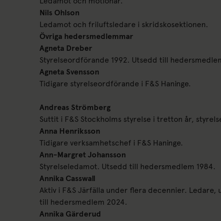
Ledamot och motionär.
Nils Ohlson
Ledamot och friluftsledare i skridskosektionen.
Övriga hedersmedlemmar
Agneta Dreber
Styrelseordförande 1992. Utsedd till hedersmedle
Agneta Svensson
Tidigare styrelseordförande i F&S Haninge.
Andreas Strömberg
Suttit i F&S Stockholms styrelse i tretton år, sty
Anna Henriksson
Tidigare verksamhetschef i F&S Haninge.
Ann-Margret Johansson
Styrelseledamot. Utsedd till hedersmedlem 1984.
Annika Casswall
Aktiv i F&S Järfälla under flera decennier. Ledare
till hedersmedlem 2024.
Annika Gärderud