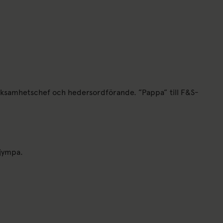
rksamhetschef och hedersordförande. ”Pappa” till F&S-
gjympa.