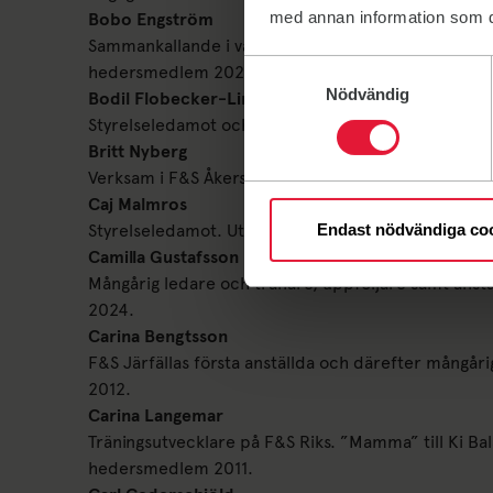
med annan information som du 
Bobo Engström
Sammankallande i valberedningen. Aktiv funktionär 
Samtyckesval
hedersmedlem 2022.
Nödvändig
Bodil Flobecker-Linder
Styrelseledamot och ryggjympaledare. Utsedd till
Britt Nyberg
Verksam i F&S Åkersberga.
Caj Malmros
Endast nödvändiga co
Styrelseledamot. Utsedd till hedersmedlem 1987.
Camilla Gustafsson
Mångårig ledare och tränare, uppföljare samt anstä
2024.
Carina Bengtsson
F&S Järfällas första anställda och därefter mångå
2012.
Carina Langemar
Träningsutvecklare på F&S Riks. ”Mamma” till Ki Bal
hedersmedlem 2011.