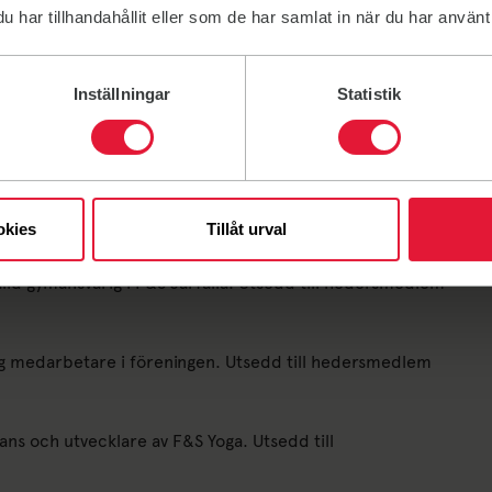
har tillhandahållit eller som de har samlat in när du har använt 
i 40 år, bland annat som jympaledare. Utsedd till
Inställningar
Statistik
 hedersmedlem 1982.
okies
Tillåt urval
lld gymansvarig i F&S Järfälla. Utsedd till hedersmedlem
rig medarbetare i föreningen. Utsedd till hedersmedlem
ans och utvecklare av F&S Yoga. Utsedd till