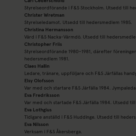
Carl Cederschiöld
Styrelseordförande i F&S Stockholm. Utsedd till 
Christer Wretman
Styrelseledamot. Utsedd till hedersmedlem 1985.
Christina Hermansson
Värd i F&S Nacka-Värmdö. Utsedd till hedersmedl
Christopher Friis
Styrelseordförande 1980–1981, därefter föreningen
hedersmedlem 1981.
Claes Hallin
Ledare, tränare, uppföljare och F&S Järfällas han
Elsy Olofsson
Var med och startare F&S Järfälla 1984. Jympaleda
Eva Fredriksson
Var med och startade F&S Järfälla 1984. Utsedd ti
Eva Lothgius
Tidigare anställd i F&S Huddinge. Utsedd till hed
Eva Nilsson
Verksam i F&S Åkersberga.