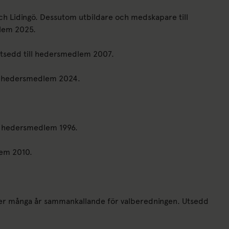
och Lidingö. Dessutom utbildare och medskapare till
lem 2025.
tsedd till hedersmedlem 2007.
ll hedersmedlem 2024.
l hedersmedlem 1996.
lem 2010.
der många år sammankallande för valberedningen. Utsedd