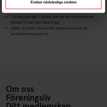
Endast nödvändiga cookies
Ett abonnemangs uppsägningstid kan inte
kombineras eller ersättas med frysning av kortet.
Träning Sverige/Träning Sverige abonnemang kan
endast frysas mot läkarintyg.
Gäller ej under inledande kampanjperiod på
särskilda kampanjkort.
Om oss
Föreningsliv
Ditt medlemskap