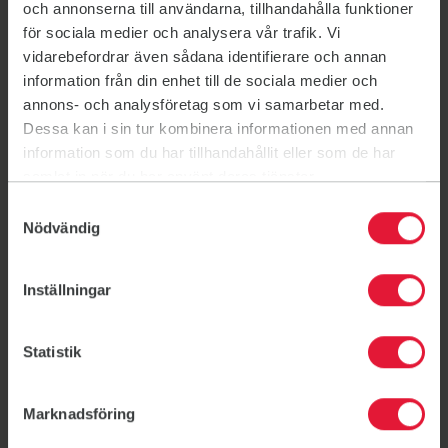
och annonserna till användarna, tillhandahålla funktioner
för sociala medier och analysera vår trafik. Vi
Nyheter
Sommarträning ute i
vidarebefordrar även sådana identifierare och annan
Bonnstan t o m 12 augusti
information från din enhet till de sociala medier och
annons- och analysföretag som vi samarbetar med.
1 juni 2026
Dessa kan i sin tur kombinera informationen med annan
information som du har tillhandahållit eller som de har
samlat in när du har använt deras tjänster.
Samtyckesval
Nödvändig
Inställningar
Statistik
Marknadsföring