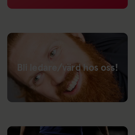
Länk till: Åldersgränser
Bli ledare/värd hos oss!
Länk till: Engagera dig