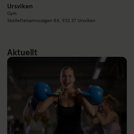
Ursviken
Ursviken
Gym
Skelleftehamnsvägen 84, 932 37 Ursviken
Aktuellt