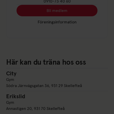
0910-73 40 60
Bli medlem
Länk till: Bli medlem
Föreningsinformation
Länk till: Föreningsinformation
Här kan du träna hos oss
City
City
Gym
Södra Järnvägsgatan 36, 931 29 Skellefteå
Erikslid
Erikslid
Gym
Annastigen 20, 931 70 Skellefteå