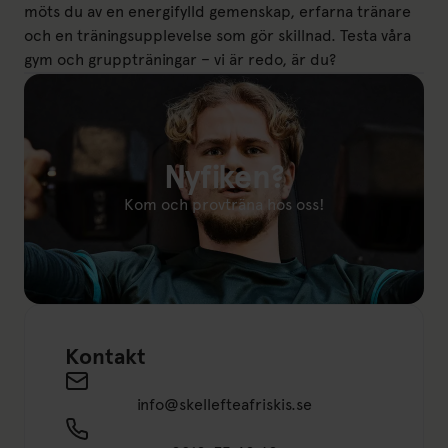
möts du av en energifylld gemenskap, erfarna tränare
och en träningsupplevelse som gör skillnad. Testa våra
gym och gruppträningar – vi är redo, är du?
Nyfiken?
Kom och provträna hos oss!
Länk till: Provträna
Kontakt
Send an email to info@skellefteafriskis.se
info@skellefteafriskis.se