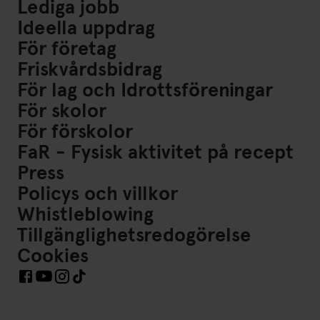
Lediga jobb
Ideella uppdrag
För företag
Friskvårdsbidrag
För lag och Idrottsföreningar
För skolor
För förskolor
FaR - Fysisk aktivitet på recept
Press
Policys och villkor
Whistleblowing
Tillgänglighetsredogörelse
Cookies
Länkar till Sociala Medier https://www.facebook.com/Frisk
Länkar till Sociala Medier https://www.instagram.co
Länkar till Sociala Medier https://www.tiktok.co
Länkar till Sociala Medier https://www.youtube.com