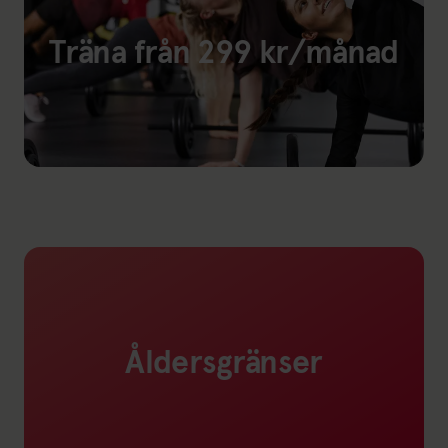
Träna från 299 kr/månad
Åldersgränser