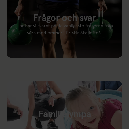
Frågor och svar
Här har vi svarat på de vanligaste frågorna från
våra medlemmar i Friskis Skellefteå.
Länk till: Frågor och svar
Familjejympa