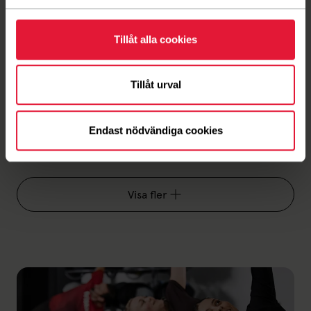
Nyheter
Power HIT
Tillåt alla cookies
Redo för en rejäl utmaning?! Vässa pannbenet och
testa dina gränser på Power HIT. Högintensiv,
tidseffektiv träning med stor variation i övningarna
Tillåt urval
hämtade från funktionell träning och crossfit-
världen. Välkommen till Erikslid.Måndagar kl
Endast nödvändiga cookies
18.30Torsdagar kl 17.15
7 januari 2026
Visa fler