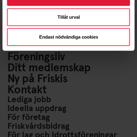
Tillåt urval
Endast nödvändiga cookies
Om oss
Föreningsliv
Ditt medlemskap
Ny på Friskis
Kontakt
Lediga jobb
Ideella uppdrag
För företag
Friskvårdsbidrag
För lag och Idrottsföreningar