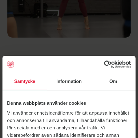
Bli ledare, tränare
eller värd
Samtycke
Information
Om
Friskis&Svettis finns tack vare ideellt engagerade
Denna webbplats använder cookies
ledare, tränare, värdar, vaktmästare med flera.
Tillsammans med alla funktionärer förverkligar du
Vi använder enhetsidentifierare för att anpassa innehållet
Friskis&Svettis idé om lustfylld träning för alla. I
och annonserna till användarna, tillhandahålla funktioner
gengäld får du gemenskap, inspiration och utbildning,
för sociala medier och analysera vår trafik. Vi
fri träning och en rolig och utvecklande fritid. Du måste
vidarebefordrar även sådana identifierare och annan