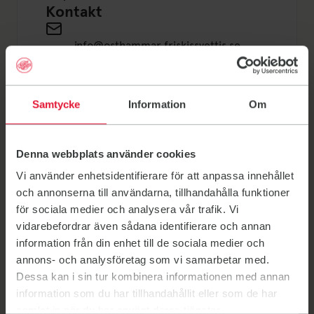
Kontakt
info@osthammar.friskissvettis.se
SMS: 072-4540744
Samtycke
Information
Om
Schema / Boka
Läs mer om F&S i Östhammar
Denna webbplats använder cookies
Vi använder enhetsidentifierare för att anpassa innehållet
Välkommen till Friskis Östhammar. Du hittar oss i Sven-
och annonserna till användarna, tillhandahålla funktioner
Persson Hallen. Spana in schemat för mer info.
för sociala medier och analysera vår trafik. Vi
Vill du prova vår träning innan du köper kort? Skicka ett
vidarebefordrar även sådana identifierare och annan
sms till oss för att boka in dig.
information från din enhet till de sociala medier och
annons- och analysföretag som vi samarbetar med.
Hos oss finns
Dessa kan i sin tur kombinera informationen med annan
Dusch
information som du har tillhandahållit eller som de har
samlat in när du har använt deras tjänster.